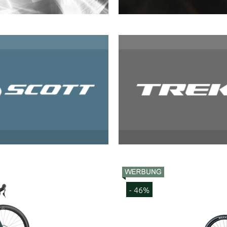
- 46%