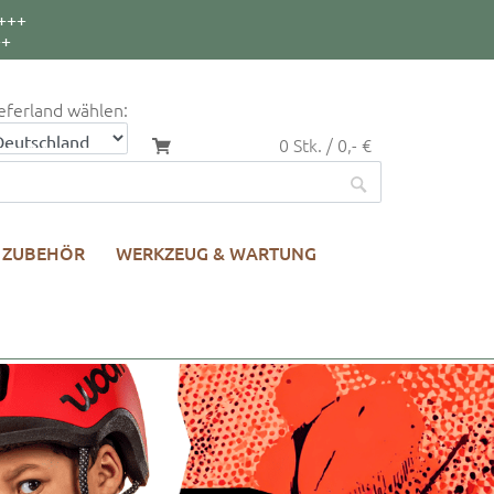
+++
++
eferland wählen:
0 Stk. / 0,- €
ZUBEHÖR
WERKZEUG & WARTUNG