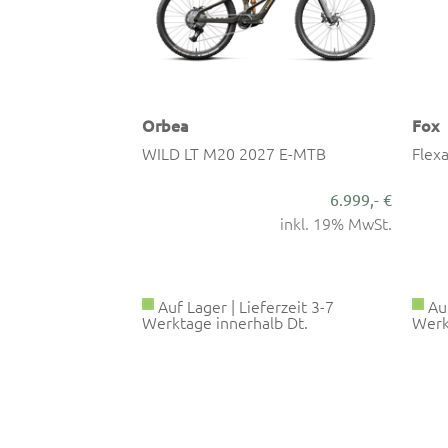
Fox
Fox
7 E-MTB
Flexair Trikot | Damen
Flex
69,99 €
6.999,- €
ab 65,95 €
inkl. 19% MwSt.
inkl. 19% MwSt.
erzeit 3-7
Auf Lager | Lieferzeit 2-4
Auf
lb Dt.
Werktage innerhalb Dt.
Werk