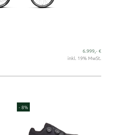
6.999,- €
inkl. 19% MwSt.
- 12%