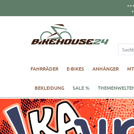
++
+
FAHRRÄDER
E-BIKES
ANHÄNGER
MT
BEKLEIDUNG
SALE %
THEMENWELTE
BikeHouse24 - die Fahrrad Enthusiasten aus dem Vogtland