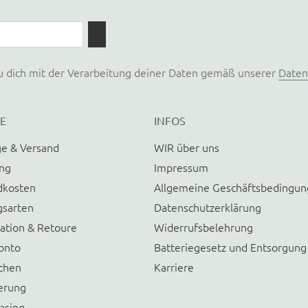
u dich mit der Verarbeitung deiner Daten gemäß unserer
Daten
E
INFOS
e & Versand
WIR über uns
ung
Impressum
dkosten
Allgemeine Geschäftsbedingu
gsarten
Datenschutzerklärung
ation & Retoure
Widerrufsbelehrung
onto
Batteriegesetz und Entsorgung
chen
Karriere
erung
asing