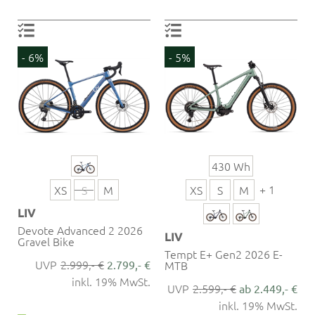
- 6%
- 5%
430 Wh
+ 1
XS
S
M
XS
S
M
LIV
Devote Advanced 2 2026
LIV
Gravel Bike
Tempt E+ Gen2 2026 E-
2.999,- €
2.799,- €
MTB
inkl. 19% MwSt.
2.599,- €
ab 2.449,- €
inkl. 19% MwSt.