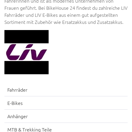
Fahrerinnen und ist als modernes Unternehmen von
Frauen geführt. Bei BikeHouse 24 findest du zahlreiche LIV
Fahrräder und LIV E-Bikes aus einem gut aufgestellten
Sortiment mit Zubehör wie Ersatzakkus und Zusatzakkus.
Fahrräder
E-Bikes
Anhänger
MTB & Trekking Teile