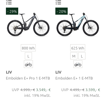
- 29%
- 20%
800 Wh
625 Wh
L
M
L
LIV
LIV
Embolden E+ Pro 1 E-MTB
Embolden E+ 1 E-MTB
4.999,- €
4.499,- €
3.549,- €
3.599,- €
inkl. 19% MwSt.
inkl. 19% MwSt.