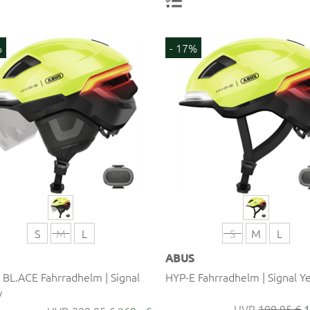
%
- 17%
S
M
L
S
M
L
ABUS
 BL.ACE Fahrradhelm | Signal
HYP-E Fahrradhelm | Signal Y
w
199,95 €
1