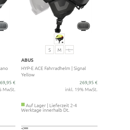
S
M
L
ABUS
cano
HYP-E ACE Fahrradhelm | Signal
Yellow
69,95 €
269,95 €
9% MwSt.
inkl. 19% MwSt.
Auf Lager | Lieferzeit 2-4
Werktage innerhalb Dt.