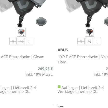
S
M
L
S
M
L
ABUS
 ACE Fahrradhelm | Gleam
HYP-E ACE Fahrradhelm | Vol
Titan
269,95 €
2
inkl. 19% MwSt.
inkl. 1
Lager | Lieferzeit 2-4
Auf Lager | Lieferzeit 2-4
age innerhalb Dt.
Werktage innerhalb Dt.