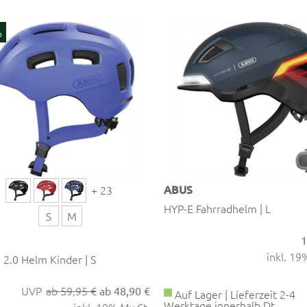
%
ABUS
+ 23
HYP-E Fahrradhelm | L
S
M
1
inkl. 1
 2.0 Helm Kinder | S
ab 59,95 €
ab 48,90 €
Auf Lager | Lieferzeit 2-4
Werktage innerhalb Dt.