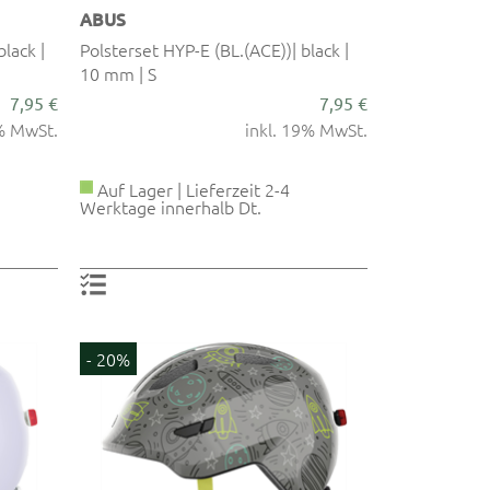
ABUS
black |
Polsterset HYP-E (BL.(ACE))| black |
10 mm | S
7,95 €
7,95 €
9% MwSt.
inkl. 19% MwSt.
Auf Lager | Lieferzeit 2-4
Werktage innerhalb Dt.
- 20%