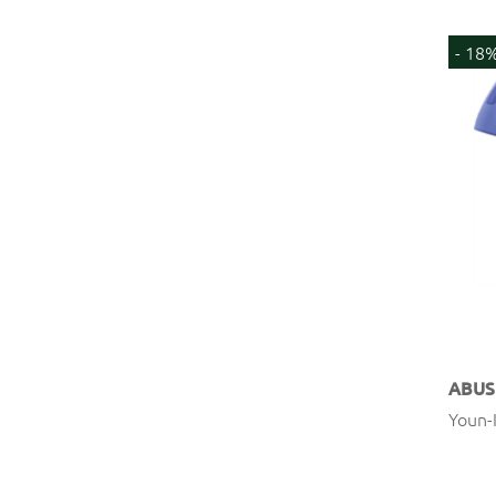
- 18
ABUS
Youn-I