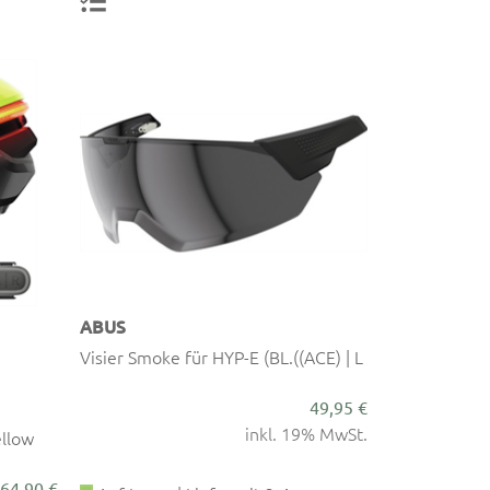
ABUS
Visier Smoke für HYP-E (BL.((ACE) | L
49,95 €
inkl. 19% MwSt.
ellow
64,90 €