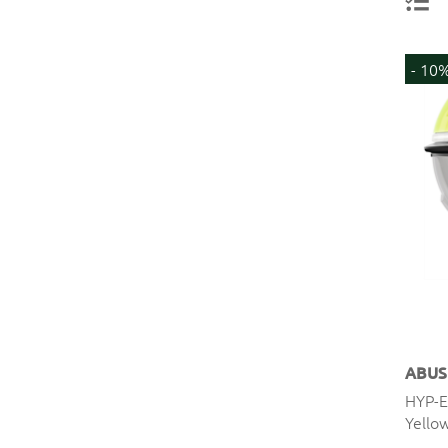
- 10
ABUS
HYP-E
Yello