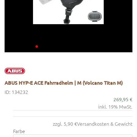
ABUS HYP-E ACE Fahrradhelm | M (Volcano Titan M)
ID: 134232
269,95 €
inkl. 19% MwSt.
zzgl. 5,90 €
Versandkosten & Gewicht
Farbe