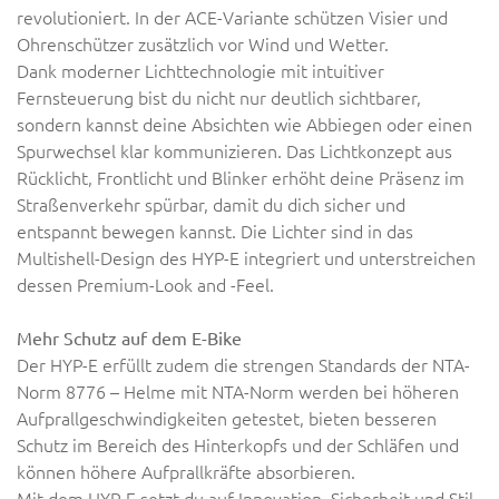
revolutioniert. In der ACE-Variante schützen Visier und
Ohrenschützer zusätzlich vor Wind und Wetter.
Dank moderner Lichttechnologie mit intuitiver
Fernsteuerung bist du nicht nur deutlich sichtbarer,
sondern kannst deine Absichten wie Abbiegen oder einen
Spurwechsel klar kommunizieren. Das Lichtkonzept aus
Rücklicht, Frontlicht und Blinker erhöht deine Präsenz im
Straßenverkehr spürbar, damit du dich sicher und
entspannt bewegen kannst. Die Lichter sind in das
Multishell-Design des HYP-E integriert und unterstreichen
dessen Premium-Look and -Feel.
Mehr Schutz auf dem E-Bike
Der HYP-E erfüllt zudem die strengen Standards der NTA-
Norm 8776
–
Helme mit NTA-Norm werden bei höheren
Aufprallgeschwindigkeiten getestet, bieten besseren
Schutz im Bereich des Hinterkopfs und der Schläfen und
können höhere Aufprallkräfte absorbieren.
Mit dem HYP-E setzt du auf Innovation, Sicherheit und Stil