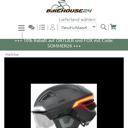
Lieferland wählen:
+++ 5% Rabatt auf WOOM Bikes und Zubehör mit
Code: WOOM5 +++
+++ 10% Rabatt auf ORTLIEB und FOX mit Code:
SOMMER26 +++
Helme