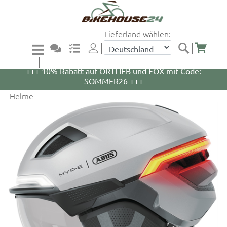
Lieferland wählen:
+++ 5% Rabatt auf WOOM Bikes und Zubehör mit
Code: WOOM5 +++
+++ 10% Rabatt auf ORTLIEB und FOX mit Code:
SOMMER26 +++
Helme