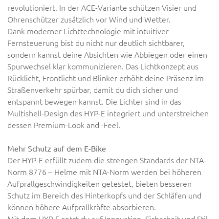
revolutioniert. In der ACE-Variante schützen Visier und
Ohrenschützer zusätzlich vor Wind und Wetter.
Dank moderner Lichttechnologie mit intuitiver
Fernsteuerung bist du nicht nur deutlich sichtbarer,
sondern kannst deine Absichten wie Abbiegen oder einen
Spurwechsel klar kommunizieren. Das Lichtkonzept aus
Rücklicht, Frontlicht und Blinker erhöht deine Präsenz im
Straßenverkehr spürbar, damit du dich sicher und
entspannt bewegen kannst. Die Lichter sind in das
Multishell-Design des HYP-E integriert und unterstreichen
dessen Premium-Look and -Feel.
Mehr Schutz auf dem E-Bike
Der HYP-E erfüllt zudem die strengen Standards der NTA-
Norm 8776
–
Helme mit NTA-Norm werden bei höheren
Aufprallgeschwindigkeiten getestet, bieten besseren
Schutz im Bereich des Hinterkopfs und der Schläfen und
können höhere Aufprallkräfte absorbieren.
Mit dem HYP-E setzt du auf Innovation, Sicherheit und Stil