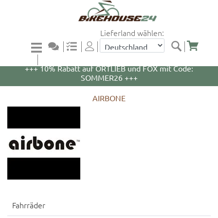
Lieferland wählen:
+++ 5% Rabatt auf WOOM Bikes und Zubehör mit
Code: WOOM5 +++
+++ 10% Rabatt auf ORTLIEB und FOX mit Code:
SOMMER26 +++
AIRBONE
Fahrräder