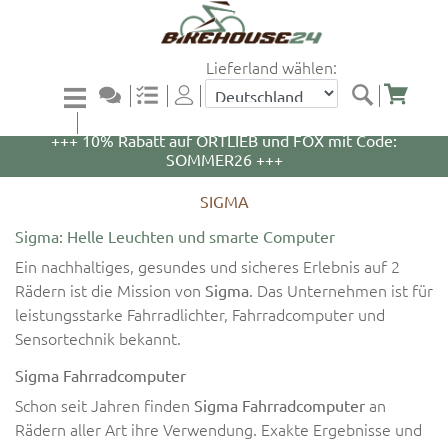
Lieferland wählen:
+++ 5% Rabatt auf WOOM Bikes und Zubehör mit
Code: WOOM5 +++
+++ 10% Rabatt auf ORTLIEB und FOX mit Code:
SOMMER26 +++
SIGMA
Sigma: Helle Leuchten und smarte Computer
Ein nachhaltiges, gesundes und sicheres Erlebnis auf 2
Rädern ist die Mission von
. Das Unternehmen ist für
Sigma
leistungsstarke Fahrradlichter, Fahrradcomputer und
Sensortechnik bekannt.
Sigma Fahrradcomputer
Schon seit Jahren finden
an
Sigma Fahrradcomputer
Rädern aller Art ihre Verwendung. Exakte Ergebnisse und