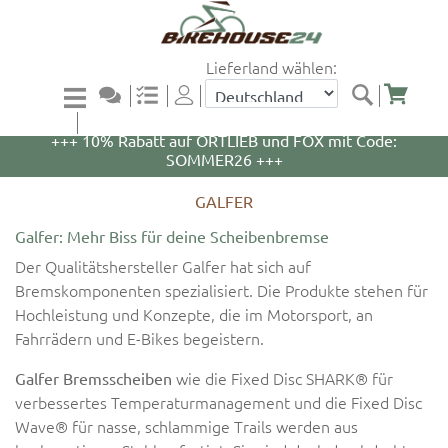
Lieferland wählen:
+++ 5% Rabatt auf WOOM Bikes und Zubehör mit
Code: WOOM5 +++
+++ 10% Rabatt auf ORTLIEB und FOX mit Code:
SOMMER26 +++
GALFER
Galfer: Mehr Biss für deine Scheibenbremse
Der Qualitätshersteller Galfer hat sich auf
Bremskomponenten spezialisiert. Die Produkte stehen für
Hochleistung und Konzepte, die im Motorsport, an
Fahrrädern und E-Bikes begeistern.
wie die Fixed Disc SHARK® für
Galfer Bremsscheiben
verbessertes Temperaturmanagement und die Fixed Disc
Wave® für nasse, schlammige Trails werden aus