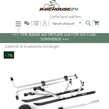
Lieferland wählen:
+++ 5% Rabatt auf WOOM Bikes und Zubehör mit
Code: WOOM5 +++
+++ 10% Rabatt auf ORTLIEB und FOX mit Code:
SOMMER26 +++
Zubehör & Ersatzteile Anhänger
- 7%