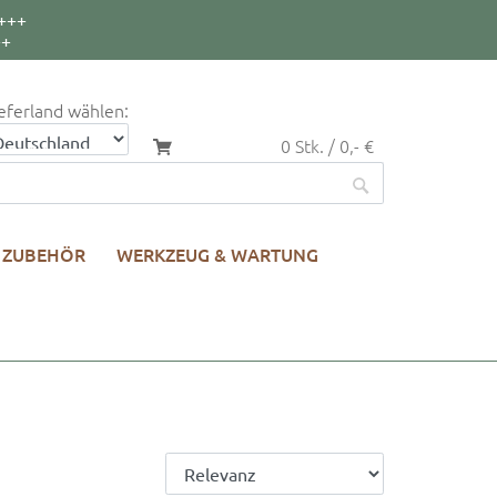
+++
++
eferland wählen:
0 Stk. / 0,- €
ZUBEHÖR
WERKZEUG & WARTUNG