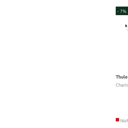
- 7%
Thule
Chario
Nich