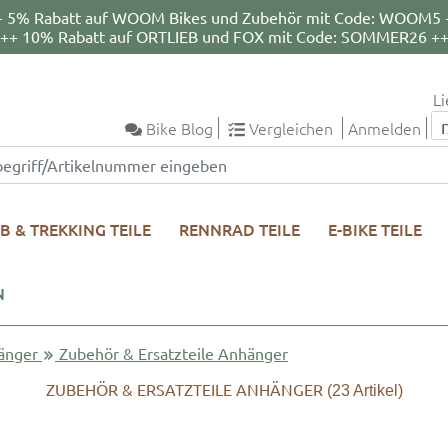
+ 5% Rabatt auf WOOM Bikes und Zubehör mit Code: WOOM5 
++ 10% Rabatt auf ORTLIEB und FOX mit Code: SOMMER26 +
Li
Bike Blog
Vergleichen
Anmelden
B & TREKKING TEILE
RENNRAD TEILE
E-BIKE TEILE
N
änger
Zubehör & Ersatzteile Anhänger
ZUBEHÖR & ERSATZTEILE ANHÄNGER
(23
Artikel)