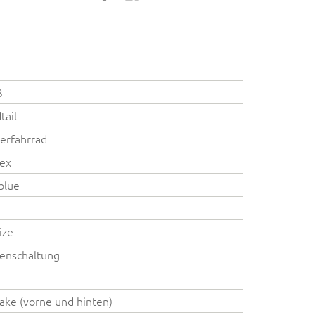
3
tail
erfahrrad
ex
blue
ize
enschaltung
ake (vorne und hinten)