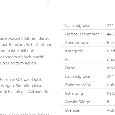
Laufradgröße
24"
Herstellernummer
449
ab etwa acht Jahren, die auf
Rahmenform
Hard
 auf Komfort, Sicherheit und
men ist stabil und
Kategorie
Kind
besonders einfach macht.
Für
Unis
kung und zum agilen
Farbe
ash-
Laufradgröße
24"
Reifen in Offroad-Optik
Rahmengröße
Unis
Wegen. Sie rollen leise,
n sich dank der Autoventile
Schaltung
Kett
Anzahl Gänge
8
Bremsen
V-Br
Strecke souverän bewältigen –