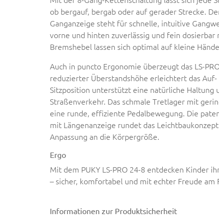
ob bergauf, bergab oder auf gerader Strecke. Der
Ganganzeige steht für schnelle, intuitive Gangw
vorne und hinten zuverlässig und fein dosierbar 
Bremshebel lassen sich optimal auf kleine Händ
Auch in puncto Ergonomie überzeugt das LS-PR
reduzierter Überstandshöhe erleichtert das Auf-
Sitzposition unterstützt eine natürliche Haltung 
Straßenverkehr. Das schmale Tretlager mit geri
eine runde, effiziente Pedalbewegung. Die pate
mit Längenanzeige rundet das Leichtbaukonzept 
Anpassung an die Körpergröße.
Ergo
Mit dem PUKY LS-PRO 24-8 entdecken Kinder i
– sicher, komfortabel und mit echter Freude am 
Informationen zur Produktsicherheit