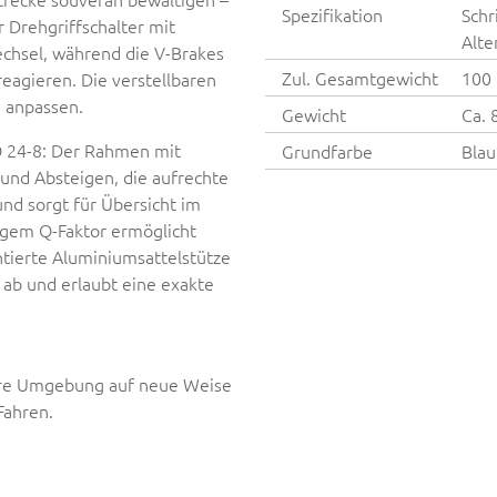
Spezifikation
Schr
 Drehgriffschalter mit
Alte
echsel, während die V-Brakes
Zul. Gesamtgewicht
100
reagieren. Die verstellbaren
e anpassen.
Gewicht
Ca. 
O 24-8: Der Rahmen mit
Grundfarbe
Blau
 und Absteigen, die aufrechte
und sorgt für Übersicht im
ngem Q-Faktor ermöglicht
ntierte Aluminiumsattelstütze
ab und erlaubt eine exakte
hre Umgebung auf neue Weise
Fahren.