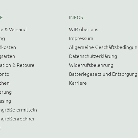
E
INFOS
e & Versand
WIR über uns
ung
Impressum
dkosten
Allgemeine Geschäftsbedingu
gsarten
Datenschutzerklärung
ation & Retoure
Widerrufsbelehrung
onto
Batteriegesetz und Entsorgung
chen
Karriere
erung
asing
größe ermitteln
größenrechner
t