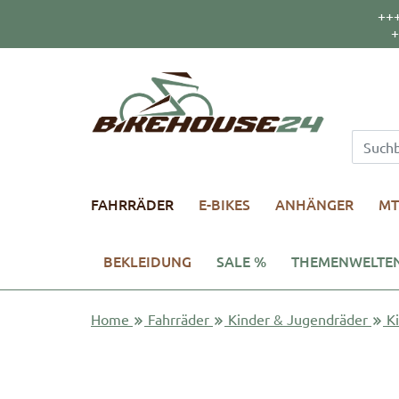
++
+
FAHRRÄDER
E-BIKES
ANHÄNGER
MT
BEKLEIDUNG
SALE %
THEMENWELTE
Home
Fahrräder
Kinder & Jugendräder
K