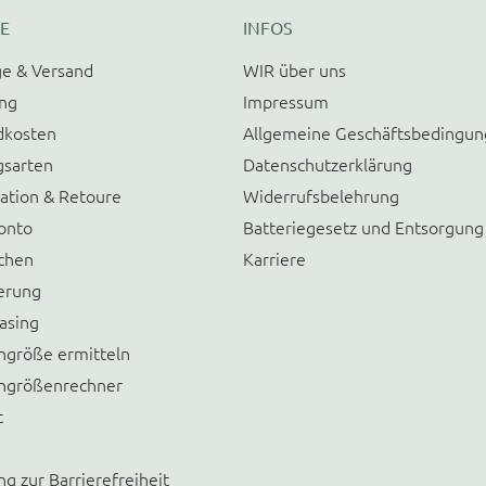
E
INFOS
e & Versand
WIR über uns
ung
Impressum
dkosten
Allgemeine Geschäftsbedingu
gsarten
Datenschutzerklärung
ation & Retoure
Widerrufsbelehrung
onto
Batteriegesetz und Entsorgung
chen
Karriere
erung
asing
größe ermitteln
größenrechner
t
ng zur Barrierefreiheit