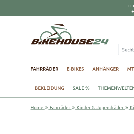
++
+
FAHRRÄDER
E-BIKES
ANHÄNGER
MT
BEKLEIDUNG
SALE %
THEMENWELTE
Home
Fahrräder
Kinder & Jugendräder
K