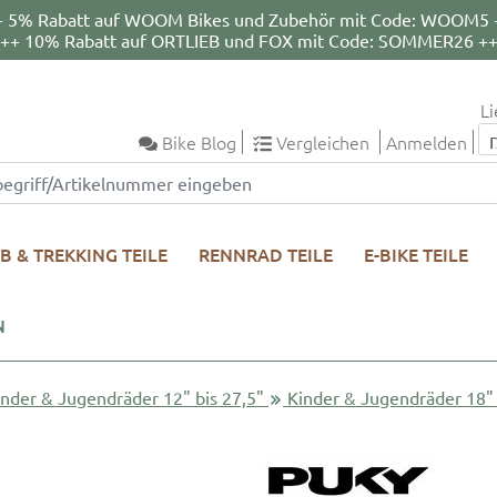
+ 5% Rabatt auf WOOM Bikes und Zubehör mit Code: WOOM5 
++ 10% Rabatt auf ORTLIEB und FOX mit Code: SOMMER26 +
Li
Bike Blog
Vergleichen
Anmelden
B & TREKKING TEILE
RENNRAD TEILE
E-BIKE TEILE
N
inder & Jugendräder 12" bis 27,5"
Kinder & Jugendräder 18"