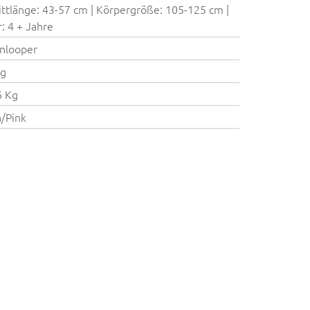
ittlänge: 43-57 cm | Körpergröße: 105-125 cm |
r: 4 + Jahre
nlooper
Kg
6 Kg
/Pink