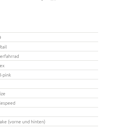
9
tail
erfahrrad
ex
l-pink
ize
lespeed
ake (vorne und hinten)