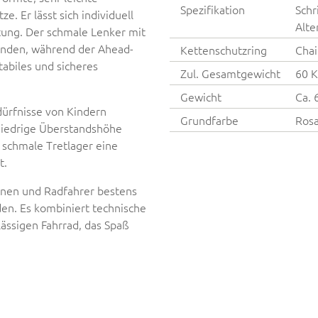
Spezifikation
Schr
e. Er lässt sich individuell
Alte
ltung. Der schmale Lenker mit
änden, während der Ahead-
Kettenschutzring
Chai
tabiles und sicheres
Zul. Gesamtgewicht
60 
Gewicht
Ca. 
dürfnisse von Kindern
Grundfarbe
Rosa
 niedrige Überstandshöhe
 schmale Tretlager eine
t.
nnen und Radfahrer bestens
en. Es kombiniert technische
lässigen Fahrrad, das Spaß