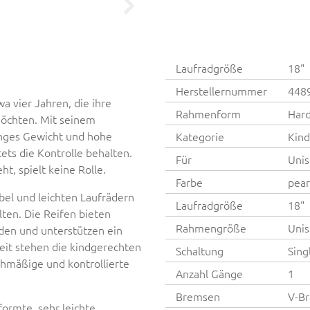
Laufradgröße
18"
Herstellernummer
448
a vier Jahren, die ihre
Rahmenform
Hard
möchten. Mit seinem
nges Gewicht und hohe
Kategorie
Kind
tets die Kontrolle behalten.
Für
Unis
, spielt keine Rolle.
Farbe
pear
el und leichten Laufrädern
Laufradgröße
18"
lten. Die Reifen bieten
Rahmengröße
Unis
den und unterstützen ein
rheit stehen die kindgerechten
Schaltung
Sing
chmäßige und kontrollierte
Anzahl Gänge
1
Bremsen
V-Br
ormte, sehr leichte