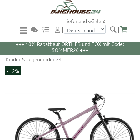
Lieferland wählen:
+++ 5% Rabatt auf WOOM Bikes und Zubehör mit
Code: WOOM5 +++
+++ 10% Rabatt auf ORTLIEB und FOX mit Code:
SOMMER26 +++
Kinder & Jugendräder 24"
- 12%