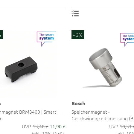
%
- 3%
h
Bosch
nmagnet BRM3400 | Smart
Speichenmagnet -
m
Geschwindigkeitsmessung (
13,40 €
10,31 
11,90 €
inkl. 19% MwSt.
inkl. 1