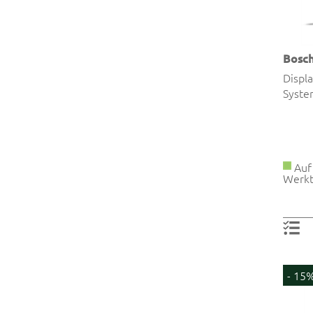
Bosc
Displ
Syste
Auf 
Werkt
- 15