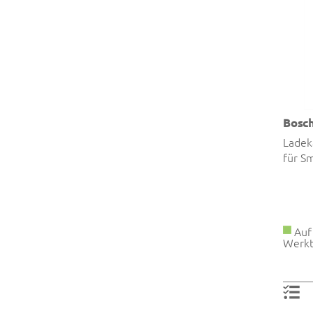
Bosc
Ladek
für S
Auf 
Werkt