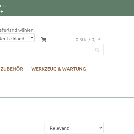
+++
++
eferland wählen:
0 Stk. / 0,- €
ZUBEHÖR
WERKZEUG & WARTUNG