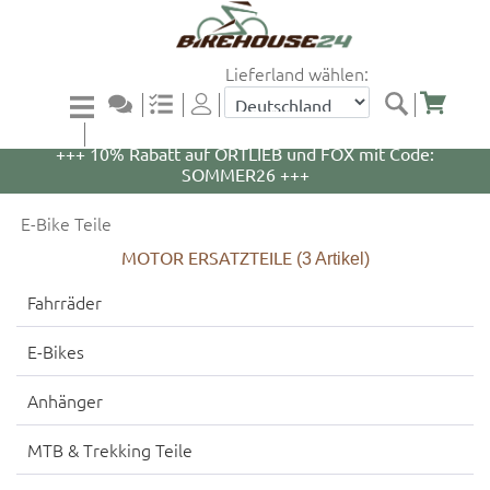
Lieferland wählen:
+++ 5% Rabatt auf WOOM Bikes und Zubehör mit
Code: WOOM5 +++
+++ 10% Rabatt auf ORTLIEB und FOX mit Code:
SOMMER26 +++
E-Bike Teile
MOTOR ERSATZTEILE
(3
Artikel)
Fahrräder
E-Bikes
Anhänger
MTB & Trekking Teile