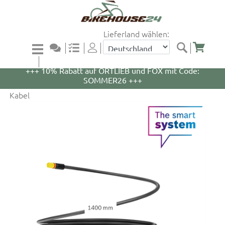
Lieferland wählen:
+++ 5% Rabatt auf WOOM Bikes und Zubehör mit
Code: WOOM5 +++
+++ 10% Rabatt auf ORTLIEB und FOX mit Code:
SOMMER26 +++
Kabel