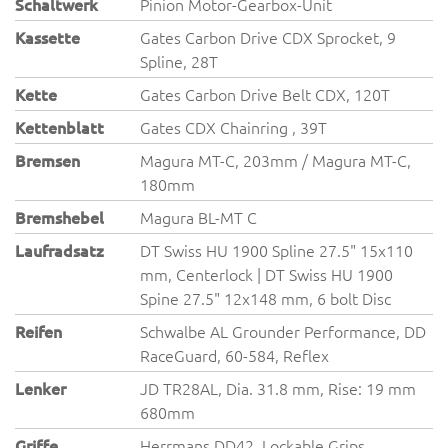
Schaltwerk
Pinion Motor-Gearbox-Unit
Kassette
Gates Carbon Drive CDX Sprocket, 9
Spline, 28T
Kette
Gates Carbon Drive Belt CDX, 120T
Kettenblatt
Gates CDX Chainring , 39T
Bremsen
Magura MT-C, 203mm / Magura MT-C,
180mm
Bremshebel
Magura BL-MT C
Laufradsatz
DT Swiss HU 1900 Spline 27.5" 15x110
mm, Centerlock | DT Swiss HU 1900
Spine 27.5" 12x148 mm, 6 bolt Disc
Reifen
Schwalbe AL Grounder Performance, DD
RaceGuard, 60-584, Reflex
Lenker
JD TR28AL, Dia. 31.8 mm, Rise: 19 mm
680mm
Griffe
Herrmans DD42, Lockable Grips