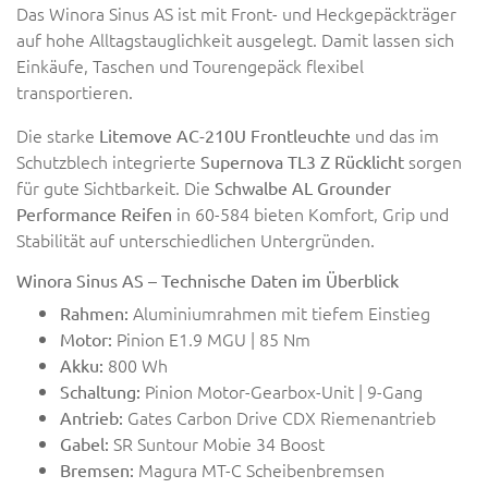
Das Winora Sinus AS ist mit Front- und Heckgepäckträger
auf hohe Alltagstauglichkeit ausgelegt. Damit lassen sich
Einkäufe, Taschen und Tourengepäck flexibel
transportieren.
Die starke
und das im
Litemove AC-210U Frontleuchte
Schutzblech integrierte
sorgen
Supernova TL3 Z Rücklicht
für gute Sichtbarkeit. Die
Schwalbe AL Grounder
in 60-584 bieten Komfort, Grip und
Performance Reifen
Stabilität auf unterschiedlichen Untergründen.
Winora Sinus AS – Technische Daten im Überblick
Aluminiumrahmen mit tiefem Einstieg
Rahmen:
Pinion E1.9 MGU | 85 Nm
Motor:
800 Wh
Akku:
Pinion Motor-Gearbox-Unit | 9-Gang
Schaltung:
Gates Carbon Drive CDX Riemenantrieb
Antrieb:
SR Suntour Mobie 34 Boost
Gabel:
Magura MT-C Scheibenbremsen
Bremsen: