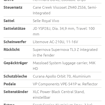
Steuersatz
Cane Creek Viscoset ZN40 ZS56, Semi-
Integrated
Sattel
Selle Royal Vivo
Sattelstütze
JD YSP28J, Dia. 34,9 mm, Travel: 100
mm
Scheinwerfer
Litemove AC-210U, 11-16V
Rücklicht
Supernova Supernova TL3 Z integrated
in the fender
Gepäckträger
Massload System luggage carrier, MIK
HD
Schutzbleche
Curana Apollo Orbit 70, Aluminium
Pedale
VP Components VPE-541P w. Reflector
Seitenständer
XLC Power Black Central Stand,
einstellbar
Extras
Front Carrier Aluminium (max. 3 kg)