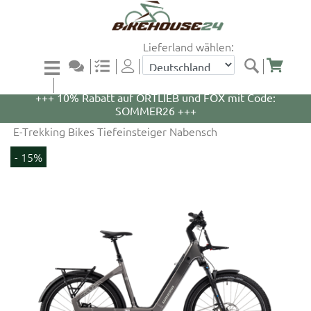
Lieferland wählen:
+++ 5% Rabatt auf WOOM Bikes und Zubehör mit
Code: WOOM5 +++
+++ 10% Rabatt auf ORTLIEB und FOX mit Code:
SOMMER26 +++
E-Trekking Bikes Tiefeinsteiger Nabensch
- 15%