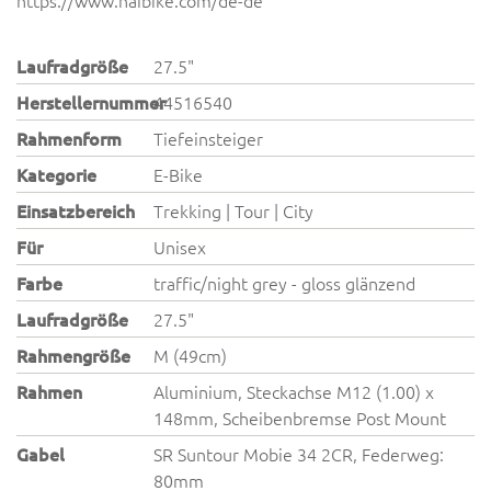
https://www.haibike.com/de-de
Laufradgröße
27.5"
Herstellernummer
44516540
Rahmenform
Tiefeinsteiger
Kategorie
E-Bike
Einsatzbereich
Trekking | Tour | City
Für
Unisex
Farbe
traffic/night grey - gloss glänzend
Laufradgröße
27.5"
Rahmengröße
M (49cm)
Rahmen
Aluminium, Steckachse M12 (1.00) x
148mm, Scheibenbremse Post Mount
Gabel
SR Suntour Mobie 34 2CR, Federweg:
80mm