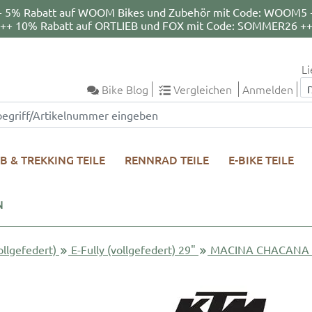
+ 5% Rabatt auf WOOM Bikes und Zubehör mit Code: WOOM5 
++ 10% Rabatt auf ORTLIEB und FOX mit Code: SOMMER26 +
Li
Bike Blog
Vergleichen
Anmelden
B & TREKKING TEILE
RENNRAD TEILE
E-BIKE TEILE
N
ollgefedert)
E-Fully (vollgefedert) 29"
MACINA CHACANA 8