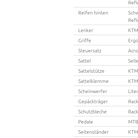
Refl
Reifen hinten
Schw
Refl
Lenker
KTM
Griffe
Erg
Steuersatz
Acro
Sattel
Sell
Sattelstütze
KTM 
Sattelklemme
KTM 
Scheinwerfer
Lit
Gepäckträger
Rack
Schutzbleche
Rac
Pedale
MTB-
Seitenständer
KTM