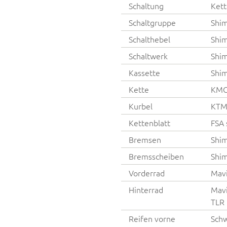
Schaltung
Kett
Schaltgruppe
Shi
Schalthebel
Shim
Schaltwerk
Shi
Kassette
Shim
Kette
KMC 
Kurbel
KTM
Kettenblatt
FSA 
Bremsen
Shi
Bremsscheiben
Shim
Vorderrad
Mavi
Hinterrad
Mavi
TLR
Reifen vorne
Schw