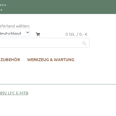
+++
++
eferland wählen:
0 Stk. / 0,- €
ZUBEHÖR
WERKZEUG & WARTUNG
92 LFC E-MTB