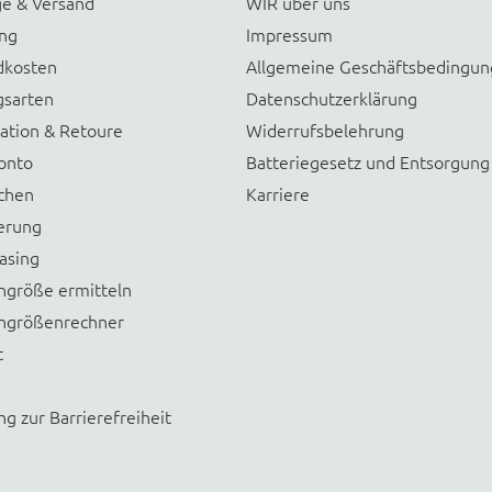
e & Versand
WIR über uns
ung
Impressum
dkosten
Allgemeine Geschäftsbedingu
gsarten
Datenschutzerklärung
ation & Retoure
Widerrufsbelehrung
onto
Batteriegesetz und Entsorgung
chen
Karriere
erung
asing
größe ermitteln
größenrechner
t
ng zur Barrierefreiheit