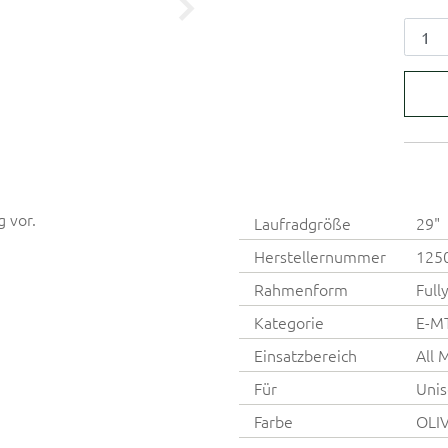
g vor.
Laufradgröße
29"
Herstellernummer
125
Rahmenform
Full
Kategorie
E-M
Einsatzbereich
All 
Für
Unis
Farbe
OLI