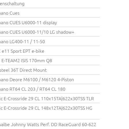
enschaltung
mano Cues
ano CUES U6000-11 display
mano CUES U6000-11/10 LG shadow+
ano LG400-11 / 11-50
e11 Sport EPT e-bike
 E-TEAM2 ISIS 170mm Q8
steel 36T Direct Mount
mano Deore M6100 / M6120 4-Piston
ano RT64 CL 203 / RT64 CL 180
c E-Crossride 29 CL 110x15TA|622x30TSS TLR
c E-Crossride 29 CL 148x12TA|622x30TSS HG
albe Johnny Watts Perf. DD RaceGuard 60-622