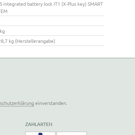
 integrated battery lock IT1 (X-Plus key) SMART
TEM
kg
28,7 kg (Herstellerangabe)
schutzerklärung
einverstanden.
ZAHLARTEN