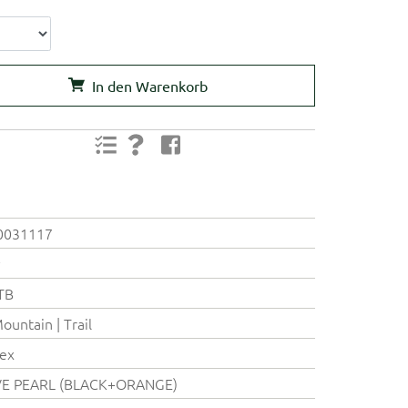
In den Warenkorb
0031117
y
TB
Mountain | Trail
ex
VE PEARL (BLACK+ORANGE)