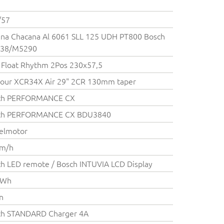
/57
na Chacana Al 6061 SLL 125 UDH PT800 Bosch
38/M5290
Float Rhythm 2Pos 230x57,5
our XCR34X Air 29" 2CR 130mm taper
ch PERFORMANCE CX
ch PERFORMANCE CX BDU3840
elmotor
km/h
h LED remote / Bosch INTUVIA LCD Display
 Wh
on
ch STANDARD Charger 4A