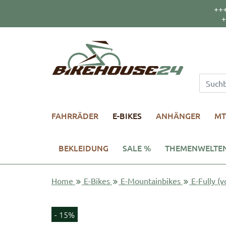
++
+
FAHRRÄDER
E-BIKES
ANHÄNGER
MT
BEKLEIDUNG
SALE %
THEMENWELTE
Home
E-Bikes
E-Mountainbikes
E-Fully (v
- 15%