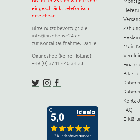
Bis 10.08.26 sind wir nur sehr
Montag
eingeschränkt telefonisch
Liefer
erreichbar.
Versan
Bitte nutzt bevorzugt die
Zahlun
info@bikehouse24.de
Reklam
zur Kontaktaufnahme. Danke.
Mein K
Verglei
Onlineshop (keine Hotline):
+49 (0) 3741 - 40 34 23
Finanzi
Bike Le
Rahmen
Rahmen
Kontak
FAQ
Erkläru