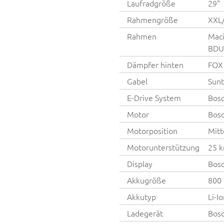
Laufradgröße
29"
Rahmengröße
XXL
Rahmen
Maci
BDU
Dämpfer hinten
FOX 
Gabel
Sunt
E-Drive System
Bos
Motor
Bos
Motorposition
Mitt
Motorunterstützung
25 
Display
Bosc
Akkugröße
800
Akkutyp
Li-I
Ladegerät
Bos