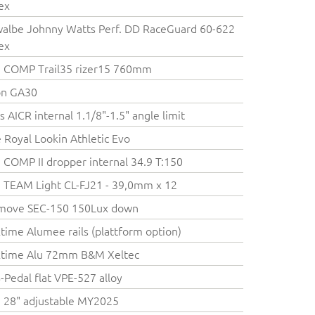
ex
albe Johnny Watts Perf. DD RaceGuard 60-622
ex
 COMP Trail35 rizer15 760mm
on GA30
s AICR internal 1.1/8"-1.5" angle limit
e Royal Lookin Athletic Evo
COMP II dropper internal 34.9 T:150
TEAM Light CL-FJ21 - 39,0mm x 12
emove SEC-150 150Lux down
time Alumee rails (plattform option)
ktime Alu 72mm B&M Xeltec
Pedal flat VPE-527 alloy
 28" adjustable MY2025