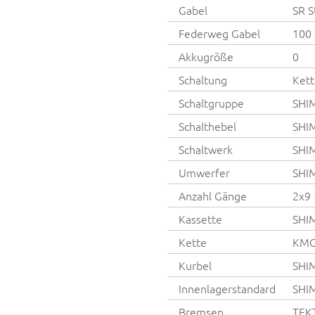
Gabel
SR 
Federweg Gabel
100
Akkugröße
0
Schaltung
Kett
Schaltgruppe
SHI
Schalthebel
SHI
Schaltwerk
SHI
Umwerfer
SHI
Anzahl Gänge
2x9
Kassette
SHI
Kette
KMC
Kurbel
SHI
Innenlagerstandard
SHI
Bremsen
TEK