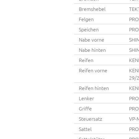
Bremshebel
TEK
Felgen
PRO
Speichen
PROC
Nabe vorne
SHI
Nabe hinten
SHI
Reifen
KEND
Reifen vorne
KEND
29/2
Reifen hinten
KEND
Lenker
PRO
Griffe
PRO
Steuersatz
VP-
Sattel
PRO
Sattelstütze
PROC