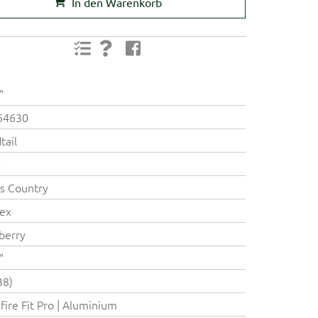
In den Warenkorb
"
64630
tail
B
s Country
ex
berry
"
38)
fire Fit Pro | Aluminium