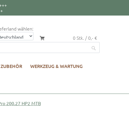
+++
++
eferland wählen:
0 Stk. / 0,- €
ZUBEHÖR
WERKZEUG & WARTUNG
 Pro 200.27 HP2 MTB