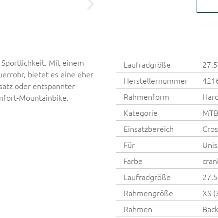
Sportlichkeit. Mit einem
Laufradgröße
27.5
rrohr, bietet es eine eher
Herstellernummer
421
nsatz oder entspannter
Rahmenform
Hard
omfort-Mountainbike.
Kategorie
MT
Einsatzbereich
Cros
Für
Unis
Farbe
cran
Laufradgröße
27.5
Rahmengröße
XS (
Rahmen
Back