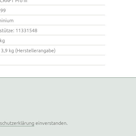
899
minium
stütze: 11331548
kg
13,9 kg (Herstellerangabe)
schutzerklärung
einverstanden.