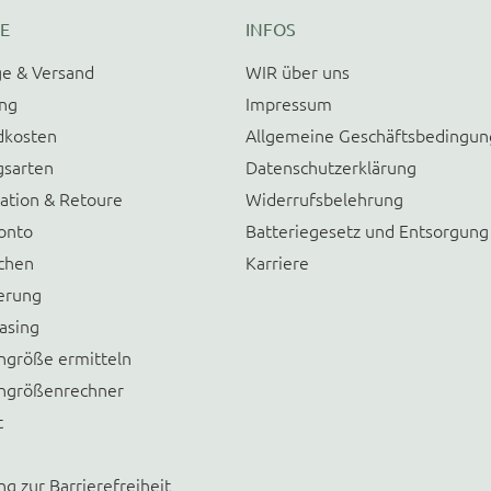
E
INFOS
e & Versand
WIR über uns
ung
Impressum
dkosten
Allgemeine Geschäftsbedingu
gsarten
Datenschutzerklärung
ation & Retoure
Widerrufsbelehrung
onto
Batteriegesetz und Entsorgung
chen
Karriere
erung
asing
größe ermitteln
größenrechner
t
ng zur Barrierefreiheit