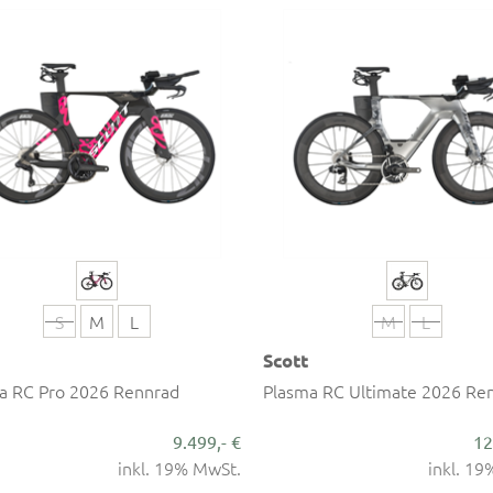
S
M
L
M
L
Scott
a RC Pro 2026 Rennrad
Plasma RC Ultimate 2026 Re
9.499,- €
12
inkl. 19% MwSt.
inkl. 1