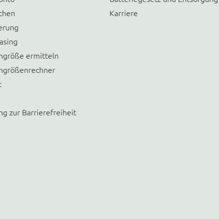
chen
Karriere
erung
asing
größe ermitteln
größenrechner
t
ng zur Barrierefreiheit