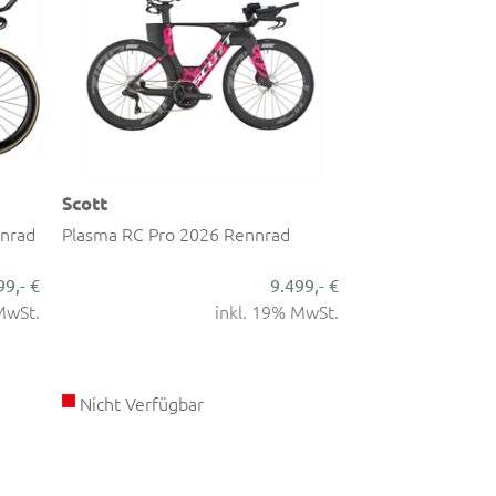
Scott
Scott
nnrad
Plasma RC Pro 2026 Rennrad
Plasma RC Ultim
99,- €
9.499,- €
MwSt.
inkl. 19% MwSt.
Nicht Verfügbar
Nicht Verfügba