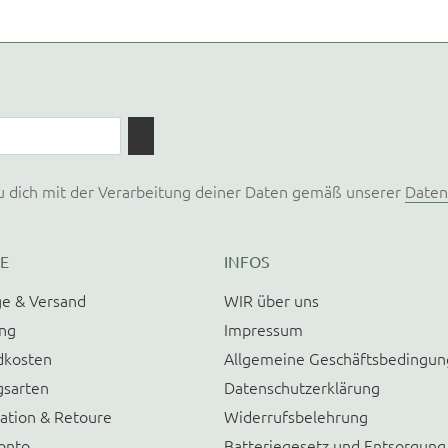
u dich mit der Verarbeitung deiner Daten gemäß unserer
Daten
E
INFOS
e & Versand
WIR über uns
ung
Impressum
dkosten
Allgemeine Geschäftsbedingu
gsarten
Datenschutzerklärung
ation & Retoure
Widerrufsbelehrung
onto
Batteriegesetz und Entsorgung