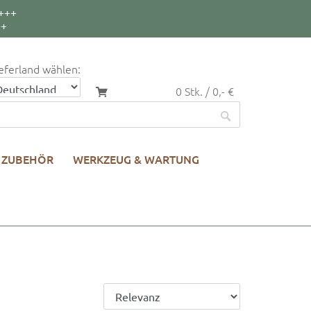
+++
++
eferland wählen:
0 Stk. / 0,- €
ZUBEHÖR
WERKZEUG & WARTUNG