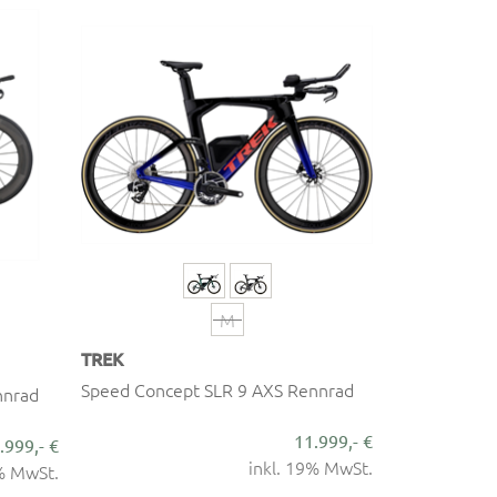
M
TREK
Speed Concept SLR 9 AXS Rennrad
nnrad
11.999,- €
.999,- €
inkl. 19% MwSt.
9% MwSt.