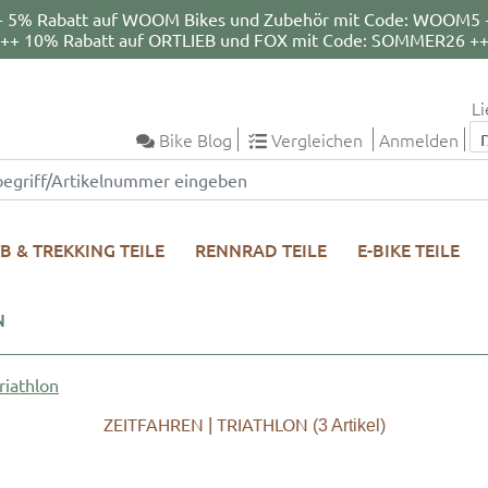
+ 5% Rabatt auf WOOM Bikes und Zubehör mit Code: WOOM5 
++ 10% Rabatt auf ORTLIEB und FOX mit Code: SOMMER26 +
Li
Bike Blog
Vergleichen
Anmelden
B & TREKKING TEILE
RENNRAD TEILE
E-BIKE TEILE
N
riathlon
ZEITFAHREN | TRIATHLON
(3
Artikel)