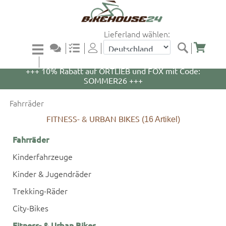
Lieferland wählen:
+++ 5% Rabatt auf WOOM Bikes und Zubehör mit
Code: WOOM5 +++
+++ 10% Rabatt auf ORTLIEB und FOX mit Code:
SOMMER26 +++
Fahrräder
FITNESS- & URBAN BIKES
(16
Artikel)
Fahrräder
Kinderfahrzeuge
Kinder & Jugendräder
Trekking-Räder
City-Bikes
Fitness- & Urban Bikes