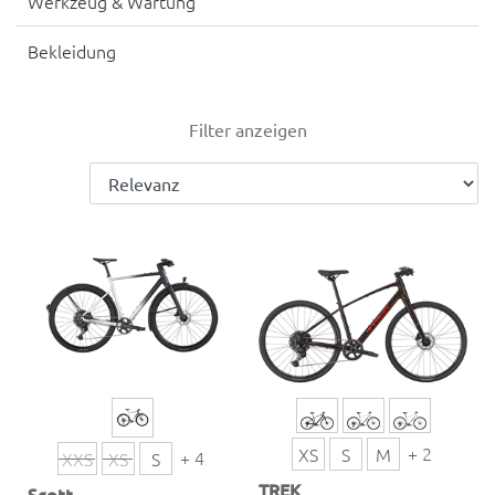
Werkzeug & Wartung
Bekleidung
Filter anzeigen
+ 2
XS
S
M
+ 4
XXS
XS
S
TREK
Scott