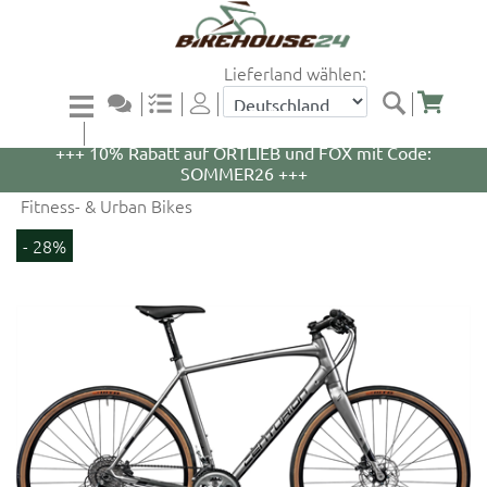
Lieferland wählen:
+++ 5% Rabatt auf WOOM Bikes und Zubehör mit
Code: WOOM5 +++
+++ 10% Rabatt auf ORTLIEB und FOX mit Code:
SOMMER26 +++
Fitness- & Urban Bikes
- 28%