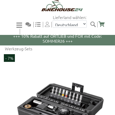
Lieferland wählen:
+++ 5% Rabatt auf WOOM Bikes und Zubehör mit
Code: WOOM5 +++
+++ 10% Rabatt auf ORTLIEB und FOX mit Code:
SOMMER26 +++
Werkzeug-Sets
- 7%