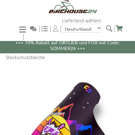
Lieferland wählen:
+++ 5% Rabatt auf WOOM Bikes und Zubehör mit
Code: WOOM5 +++
+++ 10% Rabatt auf ORTLIEB und FOX mit Code:
SOMMER26 +++
Steckschutzbleche