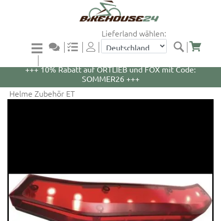
Lieferland wählen:
+++ 5% Rabatt auf WOOM Bikes und Zubehör mit
Code: WOOM5 +++
+++ 10% Rabatt auf ORTLIEB und FOX mit Code:
SOMMER26 +++
Helme Zubehör ET