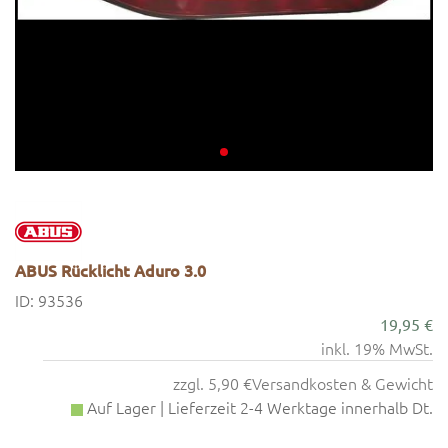
ABUS Rücklicht Aduro 3.0
ID: 93536
19,95 €
inkl. 19% MwSt.
zzgl. 5,90 €
Versandkosten & Gewicht
Auf Lager | Lieferzeit 2-4 Werktage innerhalb Dt.