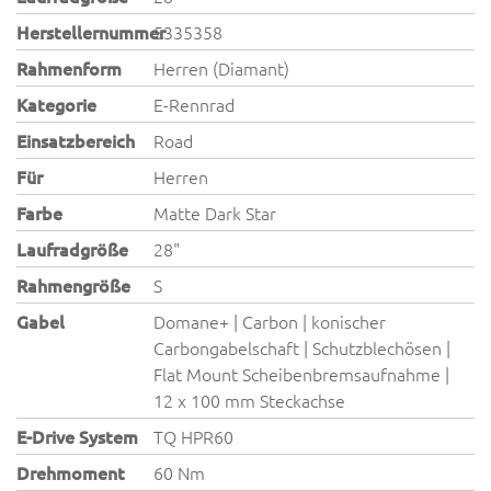
Herstellernummer
5335358
Rahmenform
Herren (Diamant)
Kategorie
E-Rennrad
Einsatzbereich
Road
Für
Herren
Farbe
Matte Dark Star
Laufradgröße
28"
Rahmengröße
S
Gabel
Domane+ | Carbon | konischer
Carbongabelschaft | Schutzblechösen |
Flat Mount Scheibenbremsaufnahme |
12 x 100 mm Steckachse
E-Drive System
TQ HPR60
Drehmoment
60 Nm