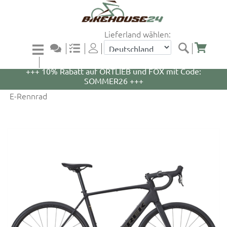
Lieferland wählen:
+++ 5% Rabatt auf WOOM Bikes und Zubehör mit
Code: WOOM5 +++
+++ 10% Rabatt auf ORTLIEB und FOX mit Code:
SOMMER26 +++
E-Rennrad