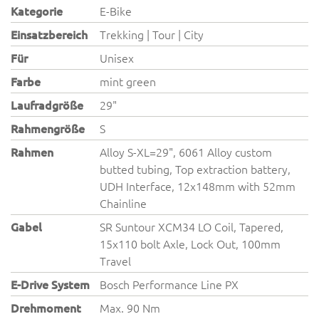
Kategorie
E-Bike
Einsatzbereich
Trekking | Tour | City
Für
Unisex
Farbe
mint green
Laufradgröße
29"
Rahmengröße
S
Rahmen
Alloy S-XL=29", 6061 Alloy custom
butted tubing, Top extraction battery,
UDH Interface, 12x148mm with 52mm
Chainline
Gabel
SR Suntour XCM34 LO Coil, Tapered,
15x110 bolt Axle, Lock Out, 100mm
Travel
E-Drive System
Bosch Performance Line PX
Drehmoment
Max. 90 Nm