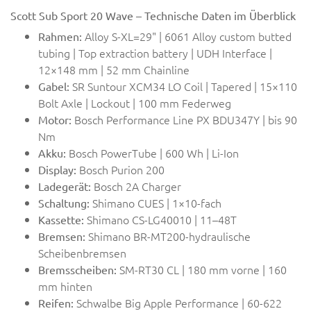
Scott Sub Sport 20 Wave – Technische Daten im Überblick
Alloy S-XL=29" | 6061 Alloy custom butted
Rahmen:
tubing | Top extraction battery | UDH Interface |
12×148 mm | 52 mm Chainline
SR Suntour XCM34 LO Coil | Tapered | 15×110
Gabel:
Bolt Axle | Lockout | 100 mm Federweg
Bosch Performance Line PX BDU347Y | bis 90
Motor:
Nm
Bosch PowerTube | 600 Wh | Li-Ion
Akku:
Bosch Purion 200
Display:
Bosch 2A Charger
Ladegerät:
Shimano CUES | 1×10-fach
Schaltung:
Shimano CS-LG40010 | 11–48T
Kassette:
Shimano BR-MT200-hydraulische
Bremsen:
Scheibenbremsen
SM-RT30 CL | 180 mm vorne | 160
Bremsscheiben:
mm hinten
Schwalbe Big Apple Performance | 60-622
Reifen: