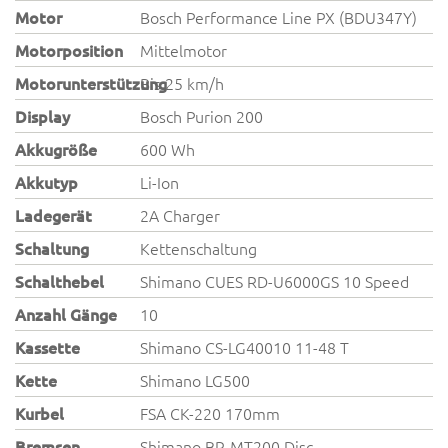
Motor
Bosch Performance Line PX (BDU347Y)
Motorposition
Mittelmotor
Motorunterstützung
Bis 25 km/h
Display
Bosch Purion 200
Akkugröße
600 Wh
Akkutyp
Li-Ion
Ladegerät
2A Charger
Schaltung
Kettenschaltung
Schalthebel
Shimano CUES RD-U6000GS 10 Speed
Anzahl Gänge
10
Kassette
Shimano CS-LG40010 11-48 T
Kette
Shimano LG500
Kurbel
FSA CK-220 170mm
Bremsen
Shimano BR-MT200 Disc