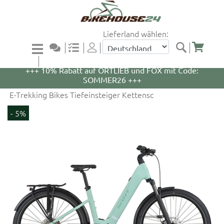
Lieferland wählen:
+++ 5% Rabatt auf WOOM Bikes und Zubehör mit
Code: WOOM5 +++
+++ 10% Rabatt auf ORTLIEB und FOX mit Code:
SOMMER26 +++
E-Trekking Bikes Tiefeinsteiger Kettensc
- 5%