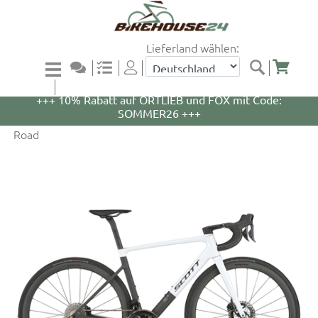
Lieferland wählen:
+++ 5% Rabatt auf WOOM Bikes und Zubehör mit
Code: WOOM5 +++
+++ 10% Rabatt auf ORTLIEB und FOX mit Code:
SOMMER26 +++
Road