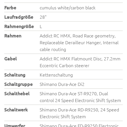
Farbe
cumulus white/carbon black
Laufradgröße
28"
Rahmengröße
L
Rahmen
Addict RC HMX, Road Race geometry,
Replaceable Derailleur Hanger, Internal
cable routing
Gabel
Addict RC HMX Flatmount Disc, 27.2mm
Eccentric Carbon steerer
Schaltung
Kettenschaltung
Schaltgruppe
Shimano Dura-Ace Di2
Schalthebel
Shimano Dura-Ace ST-R9270, Dual
control 24 Speed Electronic Shift System
Schaltwerk
Shimano Dura-Ace RD-R9250, 24 Speed
Electronic Shift System
Umwerfer
Shimano Dura-Ace FD-R9250 Electronic