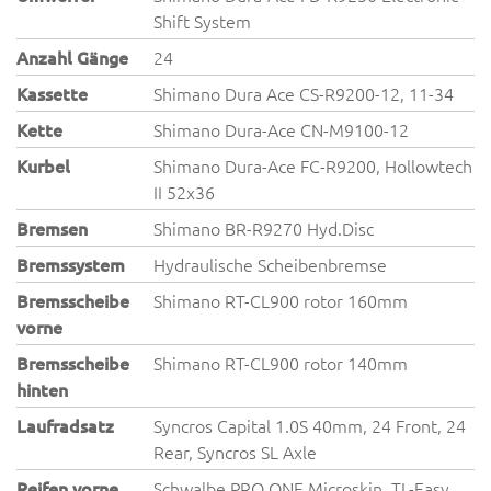
Shift System
Anzahl Gänge
24
Kassette
Shimano Dura Ace CS-R9200-12, 11-34
Kette
Shimano Dura-Ace CN-M9100-12
Kurbel
Shimano Dura-Ace FC-R9200, Hollowtech
II 52x36
Bremsen
Shimano BR-R9270 Hyd.Disc
Bremssystem
Hydraulische Scheibenbremse
Bremsscheibe
Shimano RT-CL900 rotor 160mm
vorne
Bremsscheibe
Shimano RT-CL900 rotor 140mm
hinten
Laufradsatz
Syncros Capital 1.0S 40mm, 24 Front, 24
Rear, Syncros SL Axle
Reifen vorne
Schwalbe PRO ONE Microskin, TL-Easy,