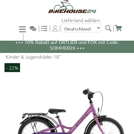
Lieferland wählen:
+++ 5% Rabatt auf WOOM Bikes und Zubehör mit
Code: WOOM5 +++
+++ 10% Rabatt auf ORTLIEB und FOX mit Code:
SOMMER26 +++
Kinder & Jugendräder 18"
- 22%