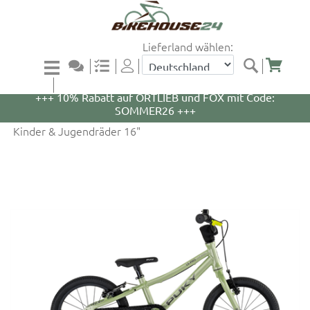
Lieferland wählen:
+++ 5% Rabatt auf WOOM Bikes und Zubehör mit
Code: WOOM5 +++
+++ 10% Rabatt auf ORTLIEB und FOX mit Code:
SOMMER26 +++
Kinder & Jugendräder 16"