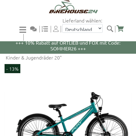
Lieferland wählen:
+++ 5% Rabatt auf WOOM Bikes und Zubehör mit
Code: WOOM5 +++
+++ 10% Rabatt auf ORTLIEB und FOX mit Code:
SOMMER26 +++
Kinder & Jugendräder 20"
- 13%