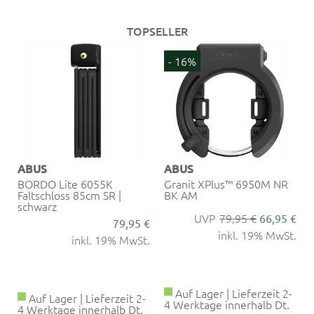
TOPSELLER
- 16%
ABUS
ABUS
BORDO Lite 6055K
Granit XPlus™ 6950M NR
Faltschloss 85cm SR |
BK AM
schwarz
79,95 €
66,95 €
€
79,95 €
inkl. 19% MwSt.
.
inkl. 19% MwSt.
Auf Lager | Lieferzeit 2-
Auf Lager | Lieferzeit 2-
4 Werktage innerhalb Dt.
4 Werktage innerhalb Dt.