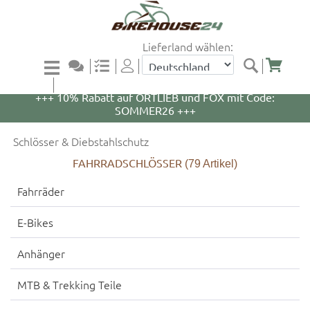
Lieferland wählen:
+++ 5% Rabatt auf WOOM Bikes und Zubehör mit
Code: WOOM5 +++
+++ 10% Rabatt auf ORTLIEB und FOX mit Code:
SOMMER26 +++
Schlösser & Diebstahlschutz
FAHRRADSCHLÖSSER
(79
Artikel)
Fahrräder
E-Bikes
Anhänger
MTB & Trekking Teile