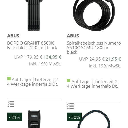
ABUS
ABUS
BORDO GRANIT 6500K
Spiralkabelschloss Numero
Faltschloss 120cm | black
5510C SCMU 180cm |
black
179,95 €
134,95 €
24,95 €
21,95 €
inkl. 19% MwSt.
inkl. 19% MwSt.
Auf Lager | Lieferzeit 2-
Auf Lager | Lieferzeit 2-
4 Werktage innerhalb Dt.
4 Werktage innerhalb Dt.
- 21%
- 50%