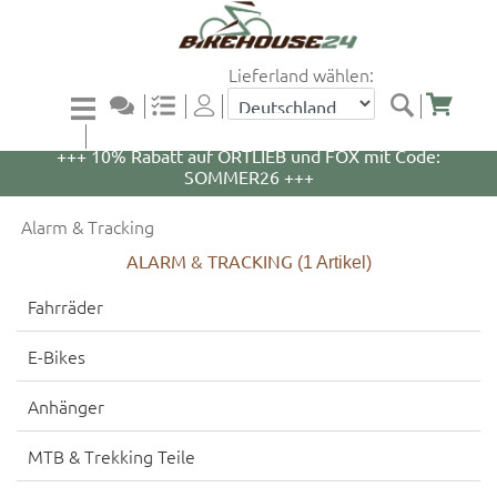
Lieferland wählen:
+++ 5% Rabatt auf WOOM Bikes und Zubehör mit
Code: WOOM5 +++
+++ 10% Rabatt auf ORTLIEB und FOX mit Code:
SOMMER26 +++
Alarm & Tracking
ALARM & TRACKING
(1
Artikel)
Fahrräder
E-Bikes
Anhänger
MTB & Trekking Teile