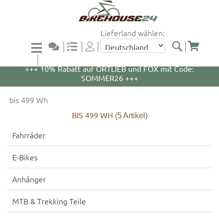
Lieferland wählen:
+++ 5% Rabatt auf WOOM Bikes und Zubehör mit
Code: WOOM5 +++
+++ 10% Rabatt auf ORTLIEB und FOX mit Code:
SOMMER26 +++
bis 499 Wh
BIS 499 WH
(5
Artikel)
Fahrräder
E-Bikes
Anhänger
MTB & Trekking Teile