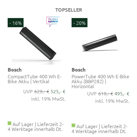
TOPSELLER
- 16%
- 20%
Bosch
Bosch
CompactTube 400 Wh E-
PowerTube 400 Wh E-Bike
Bike Akku | Vertikal
Akku (BBP282) |
Horizontal
629,- €
525,- €
619,- €
€
495,- €
inkl. 19% MwSt.
.
inkl. 19% MwSt.
Auf Lager | Lieferzeit 2-
Auf Lager | Lieferzeit 2-
4 Werktage innerhalb Dt.
4 Werktage innerhalb Dt.