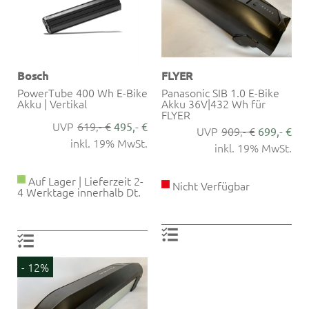
Bosch
FLYER
PowerTube 400 Wh E-Bike
Panasonic SIB 1.0 E-Bike
Akku | Vertikal
Akku 36V|432 Wh für
FLYER
619,- €
495,- €
909,- €
699,- €
inkl. 19% MwSt.
inkl. 19% MwSt.
Auf Lager | Lieferzeit 2-
Nicht Verfügbar
4 Werktage innerhalb Dt.
- 12%