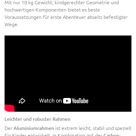
Mit nur 10 kg Gewicht, kindgerechter Geometrie und
hochwertigen Komponenten bietet es beste
Voraussetzungen für erste Abenteuer abseits befestigter
Wege.
Leichter und robuster Rahmen
Der
ist extrem leicht, stabil und speziell
Aluminiumrahmen
für Kinder entwickelt. In Kombination mit der
Carbon-