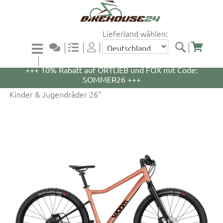
Lieferland wählen:
+++ 5% Rabatt auf WOOM Bikes und Zubehör mit
Code: WOOM5 +++
+++ 10% Rabatt auf ORTLIEB und FOX mit Code:
SOMMER26 +++
Kinder & Jugendräder 26"