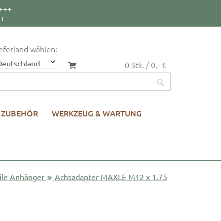
+++
++
eferland wählen:
0 Stk. / 0,- €
ZUBEHÖR
WERKZEUG & WARTUNG
ile Anhänger
Achsadapter MAXLE M12 x 1.75