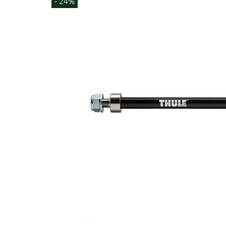
- 24%