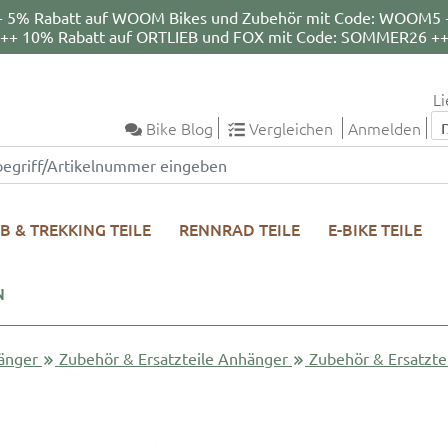
+ 5% Rabatt auf WOOM Bikes und Zubehör mit Code: WOOM5 
++ 10% Rabatt auf ORTLIEB und FOX mit Code: SOMMER26 +
Li
Bike Blog
Vergleichen
Anmelden
B & TREKKING TEILE
RENNRAD TEILE
E-BIKE TEILE
N
änger
Zubehör & Ersatzteile Anhänger
Zubehör & Ersatzte