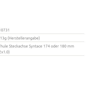
10731
113g (Herstellerangabe)
Thule Steckachse Syntace 174 oder 180 mm
x1.0)