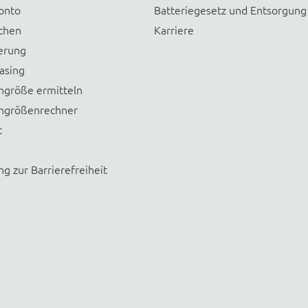
onto
Batteriegesetz und Entsorgung
chen
Karriere
erung
asing
größe ermitteln
größenrechner
t
ng zur Barrierefreiheit