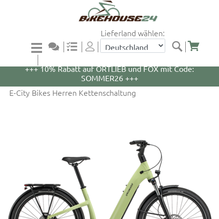
Lieferland wählen:
+++ 5% Rabatt auf WOOM Bikes und Zubehör mit
Code: WOOM5 +++
+++ 10% Rabatt auf ORTLIEB und FOX mit Code:
SOMMER26 +++
E-City Bikes Herren Kettenschaltung