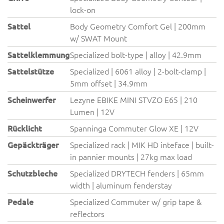
lock-on
Sattel
Body Geometry Comfort Gel | 200mm
w/ SWAT Mount
Sattelklemmung
Specialized bolt-type | alloy | 42.9mm
Sattelstütze
Specialized | 6061 alloy | 2-bolt-clamp |
5mm offset | 34.9mm
Scheinwerfer
Lezyne EBIKE MINI STVZO E65 | 210
Lumen | 12V
Rücklicht
Spanninga Commuter Glow XE | 12V
Gepäckträger
Specialized rack | MIK HD inteface | built-
in pannier mounts | 27kg max load
Schutzbleche
Specialized DRYTECH fenders | 65mm
width | aluminum fenderstay
Pedale
Specialized Commuter w/ grip tape &
reflectors