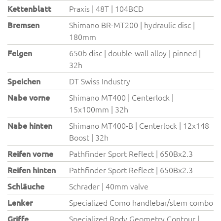
Kettenblatt
Praxis | 48T | 104BCD
Bremsen
Shimano BR-MT200 | hydraulic disc |
180mm
Felgen
650b disc | double-wall alloy | pinned |
32h
Speichen
DT Swiss Industry
Nabe vorne
Shimano MT400 | Centerlock |
15x100mm | 32h
Nabe hinten
Shimano MT400-B | Centerlock | 12x148
Boost | 32h
Reifen vorne
Pathfinder Sport Reflect | 650Bx2.3
Reifen hinten
Pathfinder Sport Reflect | 650Bx2.3
Schläuche
Schrader | 40mm valve
Lenker
Specialized Como handlebar/stem combo
Griffe
Specialized Body Geometry Contour |