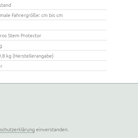
stand
male Fahrergröße: cm bis cm
n
ros Stem Protector
g
9,8 kg (Herstellerangabe)
er
schutzerklärung
einverstanden.