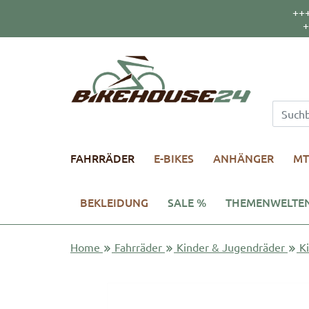
++
+
FAHRRÄDER
E-BIKES
ANHÄNGER
MT
BEKLEIDUNG
SALE %
THEMENWELTE
Home
Fahrräder
Kinder & Jugendräder
K