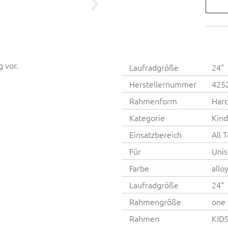
g vor.
Laufradgröße
24"
Herstellernummer
425
Rahmenform
Hard
Kategorie
Kind
Einsatzbereich
All 
Für
Unis
Farbe
alloy
Laufradgröße
24"
Rahmengröße
one 
Rahmen
KIDS