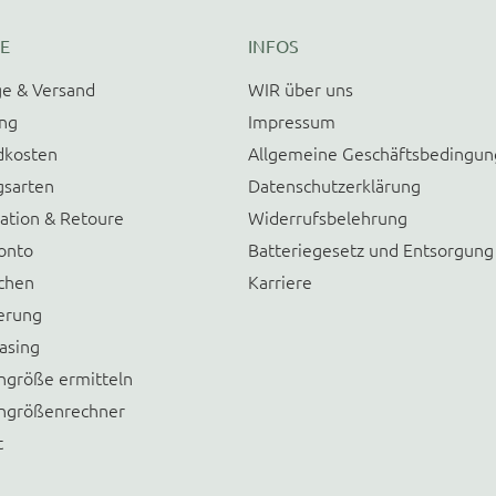
E
INFOS
e & Versand
WIR über uns
ung
Impressum
dkosten
Allgemeine Geschäftsbedingu
gsarten
Datenschutzerklärung
ation & Retoure
Widerrufsbelehrung
onto
Batteriegesetz und Entsorgung
chen
Karriere
erung
asing
größe ermitteln
größenrechner
t