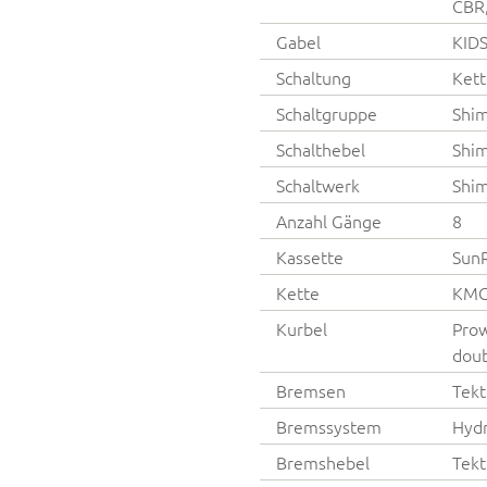
CBR,
Gabel
KIDS
Schaltung
Kett
Schaltgruppe
Shi
Schalthebel
Shim
Schaltwerk
Shim
Anzahl Gänge
8
Kassette
SunR
Kette
KMC
Kurbel
Prow
doub
Bremsen
Tekt
Bremssystem
Hydr
Bremshebel
Tekt