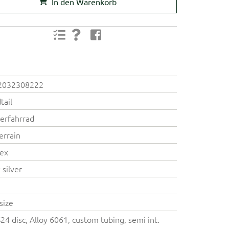
In den Warenkorb
2032308222
tail
erfahrrad
Terrain
ex
 silver
size
24 disc, Alloy 6061, custom tubing, semi int.