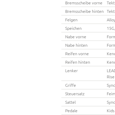
Bremsscheibe vorne
Tek
Bremsscheibe hinten
Tek
Felgen
Allo
Speichen
15G,
Nabe vorne
Form
Nabe hinten
Form
Reifen vorne
Kend
Reifen hinten
Kend
Lenker
LEAD
Rise
Griffe
Sync
Steuersatz
Feim
Sattel
Sync
Pedale
Kids