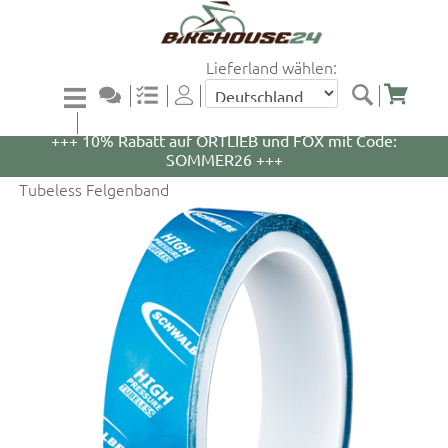
Lieferland wählen:
+++ 5% Rabatt auf WOOM Bikes und Zubehör mit
Code: WOOM5 +++
+++ 10% Rabatt auf ORTLIEB und FOX mit Code:
SOMMER26 +++
Tubeless Felgenband