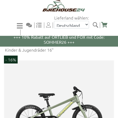
Lieferland wählen:
+++ 5% Rabatt auf WOOM Bikes und Zubehör mit
Code: WOOM5 +++
+++ 10% Rabatt auf ORTLIEB und FOX mit Code:
SOMMER26 +++
Kinder & Jugendräder 16"
- 16%