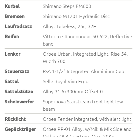
Kurbel
Shimano Steps EM600
Bremsen
Shimano MT201 Hydraulic Disc
Laufradsatz
Alloy, Tubeless, 25c, 32H
Reifen
Vittoria e-Randonneur 50-622, Reflective
band
Lenker
Orbea Urban, Integrated Light, Rise 54,
Width 700
Steuersatz
FSA 1-1/2" Integrated Aluminium Cup
Sattel
Selle Royal Vivo Ergo
Sattelstütze
Alloy 31.6x300mm Offset 0
Scheinwerfer
Supernova Starstream front light low
beam
Rücklicht
Orbea Fender integrated, with alert light
Gepäckträger
Orbea RR-01 Alloy, w/Mik & Mik Side and
Ortlieb QL3.1 system. Max. 20Kg