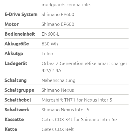
mudguards compatible.
E-Drive System
Shimano EP600
Motor
Shimano EP600
Bedieneinheit
EN600-L
Akkugröße
630 Wh
Akkutyp
Li-Ion
Ladegerät
Orbea 2.Generation eBike Smart charger
42V/2-4A
Schaltung
Nabenschaltung
Schaltgruppe
Shimano Nexus
Schalthebel
Microshift TN71 for Nexus Inter 5
Schaltwerk
Shimano Nexus Inter-5
Kassette
Gates CDX 34t for Shimano Inter 5e
Kette
Gates CDX Belt