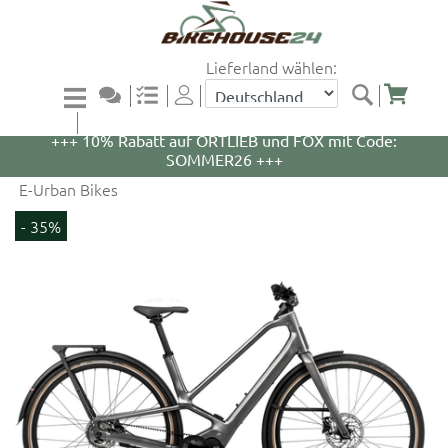
Lieferland wählen:
+++ 5% Rabatt auf WOOM Bikes und Zubehör mit
Code: WOOM5 +++
+++ 10% Rabatt auf ORTLIEB und FOX mit Code:
SOMMER26 +++
E-Urban Bikes
- 35%