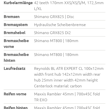
Kurbelarmlänge
42 teeth 170mm XXS/XS/S/M, 172,5mm
L/XL
Bremsen
Shimano GRX825 | Disc
Bremssystem
Hydraulische Scheibenbremse
Bremshebel
Shimano GRX825 Di2
Bremsscheibe
Shimano MT800 | 180mm
vorne
Bremsscheibe
Shimano MT800 | 180mm
hinten
Laufradsatz
Reynolds BL ATR EXPERT CL 100x12mm
width front hub 142x12mm width rear
hub 25mm inner width 42mm height
Centerlock material: carbon
Reifen vorne
Maxxis Rambler 45mm | 700x45C fold
TR EXO
Reifen hinten
Maxxis Rambler 45mm | 700x45C fold