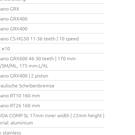
mano GRX
mano GRX400
mano GRX400
ano CS-HG50 11-36 teeth | 10 speed
 e10
ano GRX600 46-30 teeth | 170 mm-
S/SM/ML, 175 mm-L/XL
ano GRX400 | 2 piston
aulische Scheibenbremse
mano RT10 160 mm
mano RT26 160 mm
IDA COMP SL 17mm inner width | 22mm height |
rial: aluminium
k stainless