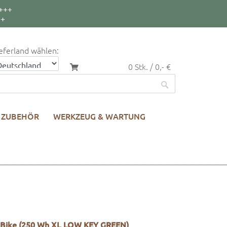
+++
++
eferland wählen:
0 Stk. / 0,- €
ZUBEHÖR
WERKZEUG & WARTUNG
l Bike (250 Wh XL LOW KEY GREEN)