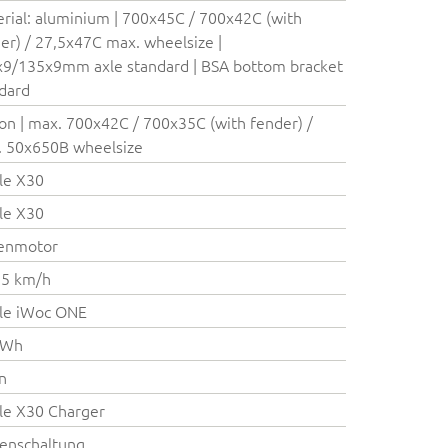
rial: aluminium | 700x45C / 700x42C (with
er) / 27,5x47C max. wheelsize |
9/135x9mm axle standard | BSA bottom bracket
dard
on | max. 700x42C / 700x35C (with fender) /
 50x650B wheelsize
le X30
le X30
enmotor
25 km/h
le iWoc ONE
 Wh
on
le X30 Charger
enschaltung