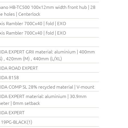
ano HB-TC500 100x12mm width front hub | 28
e holes | Centerlock
is Rambler 700Cx40 | fold | EXO
is Rambler 700Cx40 | fold | EXO
DA EXPERT GRII material: aluminium | 400mm
S) , 420mm (M) , 440mm (L/XL)
IDA ROAD EXPERT
IDA 8158
DA COMP SL 28% recycled material | V-mount
DA EXPERT material: aluminium | 30.9mm
eter | 0mm setback
IDA EXPERT
119PG-BLACK(1)