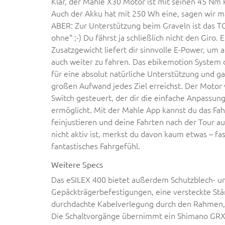
Klar, der Mahle X30 Motor ist mit seinen 45 N
Auch der Akku hat mit 250 Wh eine, sagen wir ma
ABER: Zur Unterstützung beim Graveln ist das TO
ohne“ ;-) Du fährst ja schließlich nicht den Giro
Zusatzgewicht liefert dir sinnvolle E-Power, u
auch weiter zu fahren. Das ebikemotion System 
für eine absolut natürliche Unterstützung und ga
großen Aufwand jedes Ziel erreichst. Der Motor
Switch gesteuert, der dir die einfache Anpassun
ermöglicht. Mit der Mahle App kannst du das Fah
feinjustieren und deine Fahrten nach der Tour 
nicht aktiv ist, merkst du davon kaum etwas – fa
fantastisches Fahrgefühl.
Weitere Specs
Das eSILEX 400 bietet außerdem Schutzblech- u
Gepäckträgerbefestigungen, eine versteckte Stä
durchdachte Kabelverlegung durch den Rahmen, d
Die Schaltvorgänge übernimmt ein Shimano GRX