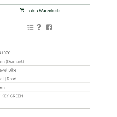
In den Warenkorb
41070
en (Diamant)
avel Bike
el | Road
ren
 KEY GREEN