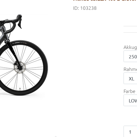
ID: 103238
Akkug
Rahm
Farbe