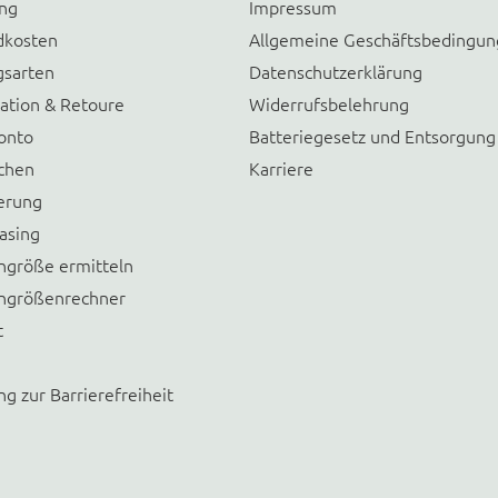
ung
Impressum
dkosten
Allgemeine Geschäftsbedingu
gsarten
Datenschutzerklärung
ation & Retoure
Widerrufsbelehrung
onto
Batteriegesetz und Entsorgung
chen
Karriere
erung
asing
größe ermitteln
größenrechner
t
ng zur Barrierefreiheit