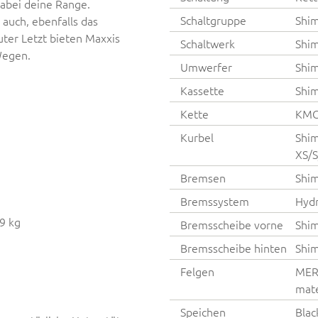
dabei deine Range.
Schaltgruppe
Shi
 auch, ebenfalls das
er Letzt bieten Maxxis
Schaltwerk
Shi
Wegen.
Umwerfer
Shi
Kassette
Shim
Kette
KMC
Kurbel
Shim
XS/
Bremsen
Shim
Bremssystem
Hydr
9 kg
Bremsscheibe vorne
Shi
Bremsscheibe hinten
Shi
Felgen
MER
mate
Speichen
Blac