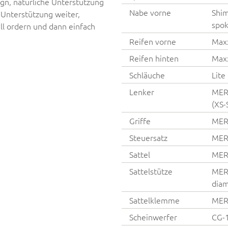
gn, natürliche Unterstützung
Nabe vorne
Shim
E-Unterstützung weiter,
spok
nell ordern und dann einfach
Reifen vorne
Maxx
Reifen hinten
Maxx
Schläuche
Lite
Lenker
MERI
(XS-
Griffe
MER
Steuersatz
MER
Sattel
MERI
Sattelstütze
MERI
diam
Sattelklemme
MER
Scheinwerfer
CG-