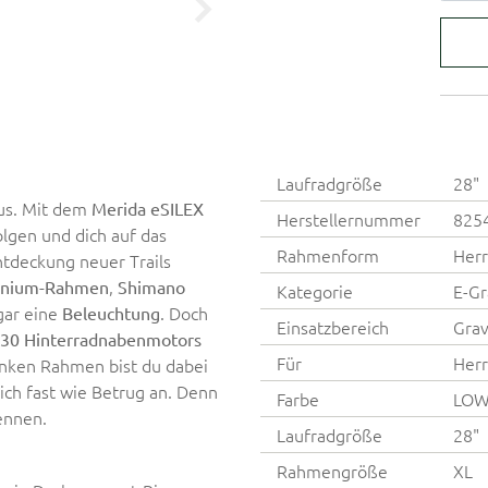
Laufradgröße
28"
aus. Mit dem
Merida eSILEX
Herstellernummer
825
lgen und dich auf das
Rahmenform
Herr
tdeckung neuer Trails
,
inium-Rahmen
Shimano
Kategorie
E-Gr
gar eine
. Doch
Beleuchtung
Einsatzbereich
Grav
30 Hinterradnabenmotors
Für
Her
nken Rahmen bist du dabei
ich fast wie Betrug an. Denn
Farbe
LOW
kennen.
Laufradgröße
28"
Rahmengröße
XL