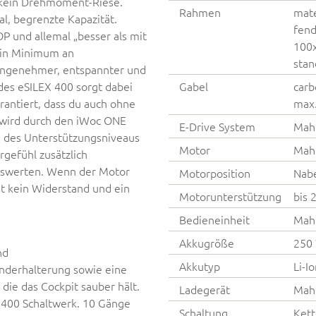
m kein Drehmoment-Riese.
Rahmen
mate
l, begrenzte Kapazität.
fend
P und allemal „besser als mit
100x
. Ein Minimum an
stan
m angenehmer, entspannter und
des eSILEX 400 sorgt dabei
Gabel
carb
rantiert, dass du auch ohne
max.
 wird durch den iWoc ONE
E-Drive System
Mah
g des Unterstützungsniveaus
Motor
Mah
rgefühl zusätzlich
auswerten. Wenn der Motor
Motorposition
Nab
st kein Widerstand und ein
Motorunterstützung
bis 
Bedieneinheit
Mah
Akkugröße
250
nd
Akkutyp
Li-I
nderhalterung sowie eine
ie das Cockpit sauber hält.
Ladegerät
Mah
400 Schaltwerk. 10 Gänge
Schaltung
Kett