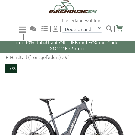
Lieferland wählen:
+++ 5% Rabatt auf WOOM Bikes und Zubehör mit
Code: WOOM5 +++
+++ 10% Rabatt auf ORTLIEB und FOX mit Code:
SOMMER26 +++
E-Hardtail (frontgefedert) 29"
- 7%