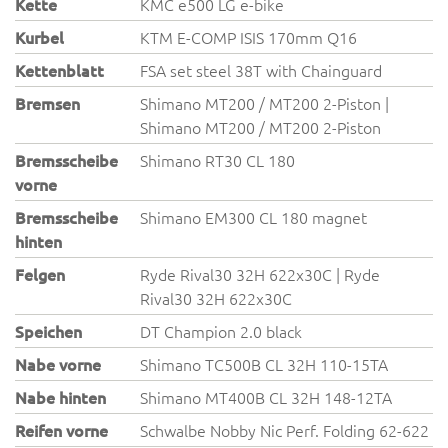
Kette
KMC e500 LG e-bike
Kurbel
KTM E-COMP ISIS 170mm Q16
Kettenblatt
FSA set steel 38T with Chainguard
Bremsen
Shimano MT200 / MT200 2-Piston |
Shimano MT200 / MT200 2-Piston
Bremsscheibe
Shimano RT30 CL 180
vorne
Bremsscheibe
Shimano EM300 CL 180 magnet
hinten
Felgen
Ryde Rival30 32H 622x30C | Ryde
Rival30 32H 622x30C
Speichen
DT Champion 2.0 black
Nabe vorne
Shimano TC500B CL 32H 110-15TA
Nabe hinten
Shimano MT400B CL 32H 148-12TA
Reifen vorne
Schwalbe Nobby Nic Perf. Folding 62-622