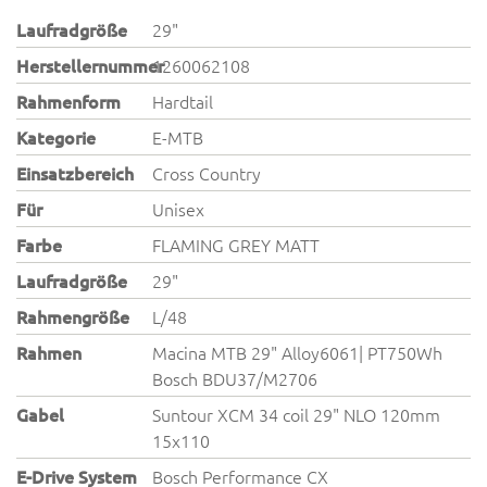
Laufradgröße
29"
Herstellernummer
1260062108
Rahmenform
Hardtail
Kategorie
E-MTB
Einsatzbereich
Cross Country
Für
Unisex
Farbe
FLAMING GREY MATT
Laufradgröße
29"
Rahmengröße
L/48
Rahmen
Macina MTB 29" Alloy6061| PT750Wh
Bosch BDU37/M2706
Gabel
Suntour XCM 34 coil 29" NLO 120mm
15x110
E-Drive System
Bosch Performance CX