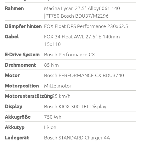
Rahmen
Macina Lycan 27.5" Alloy6061 140
|PT750 Bosch BDU37/M2296
Dämpfer hinten
FOX Float DPS Performance 230x62.5
Gabel
FOX 34 Float AWL 27.5" E 140mm
15x110
E-Drive System
Bosch Performance CX
Drehmoment
85 Nm
Motor
Bosch PERFORMANCE CX BDU3740
Motorposition
Mittelmotor
Motorunterstützung
Bis 25 km/h
Display
Bosch KIOX 300 TFT Display
Akkugröße
750 Wh
Akkutyp
Li-Ion
Ladegerät
Bosch STANDARD Charger 4A