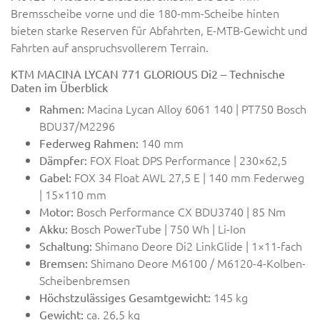
Bremsscheibe vorne und die 180-mm-Scheibe hinten
bieten starke Reserven für Abfahrten, E-MTB-Gewicht und
Fahrten auf anspruchsvollerem Terrain.
KTM MACINA LYCAN 771 GLORIOUS Di2 – Technische
Daten im Überblick
Macina Lycan Alloy 6061 140 | PT750 Bosch
Rahmen:
BDU37/M2296
140 mm
Federweg Rahmen:
FOX Float DPS Performance | 230×62,5
Dämpfer:
FOX 34 Float AWL 27,5 E | 140 mm Federweg
Gabel:
| 15×110 mm
Bosch Performance CX BDU3740 | 85 Nm
Motor:
Bosch PowerTube | 750 Wh | Li-Ion
Akku:
Shimano Deore Di2 LinkGlide | 1×11-fach
Schaltung:
Shimano Deore M6100 / M6120-4-Kolben-
Bremsen:
Scheibenbremsen
145 kg
Höchstzulässiges Gesamtgewicht:
ca. 26,5 kg
Gewicht: