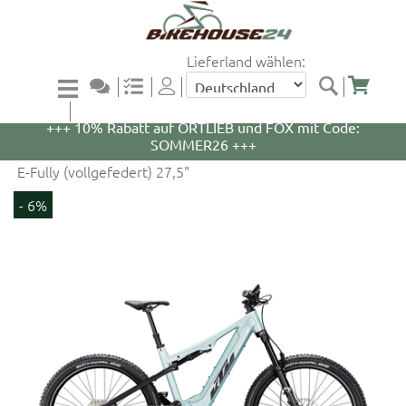
Lieferland wählen:
+++ 5% Rabatt auf WOOM Bikes und Zubehör mit
Code: WOOM5 +++
+++ 10% Rabatt auf ORTLIEB und FOX mit Code:
SOMMER26 +++
E-Fully (vollgefedert) 27,5"
- 6%