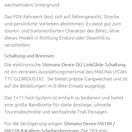
wechselndem Untergrund.
Das FOX-Fahrwerk lässt sich auf Fahrergewicht, Strecke
und persönliche Vorlieben abstimmen. Es passt gut zum
touren- und trailorientierten Charakter des Bikes, ohne
dieses Modell in Richtung Enduro oder Downhill zu
verschieben.
Schaltung und Bremsen
Die elektronische
Shimano Deore Di2 LinkGlide-Schaltung
ist ein zentrales Ausstattungsmerkmal des MACINA LYCAN
771 GLORIOUS Di2 . Sie bietet präzise Gangwechsel und ist
auf die Belastungen im E-Bike-Einsatz ausgelegt.
Das 1×11-fach-System ist einfach zu bedienen und bietet
eine große Bandbreite für steile Anstiege, schnelle
Tourenabschnitte und wechselnde Trail-Passagen.
Für die Verzögerung sorgen
Shimano Deore M6100 /
. Die 203-mm-
M6120-4-Kolben-Scheibenbremsen