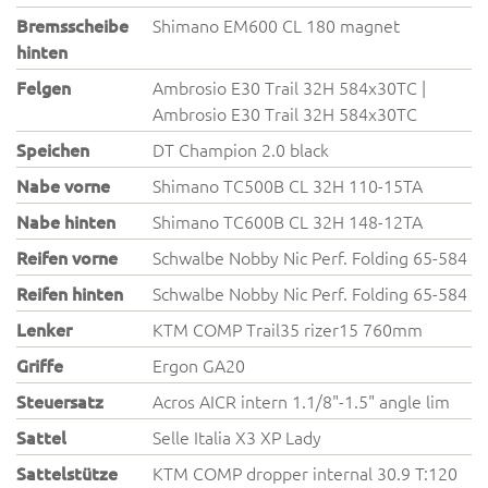
Bremsscheibe
Shimano EM600 CL 180 magnet
hinten
Felgen
Ambrosio E30 Trail 32H 584x30TC |
Ambrosio E30 Trail 32H 584x30TC
Speichen
DT Champion 2.0 black
Nabe vorne
Shimano TC500B CL 32H 110-15TA
Nabe hinten
Shimano TC600B CL 32H 148-12TA
Reifen vorne
Schwalbe Nobby Nic Perf. Folding 65-584
Reifen hinten
Schwalbe Nobby Nic Perf. Folding 65-584
Lenker
KTM COMP Trail35 rizer15 760mm
Griffe
Ergon GA20
Steuersatz
Acros AICR intern 1.1/8"-1.5" angle lim
Sattel
Selle Italia X3 XP Lady
Sattelstütze
KTM COMP dropper internal 30.9 T:120