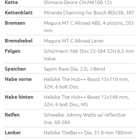
Kette
Shimano Deore CN-M6100 12s
Kettenblatt
Miranda Chainring for Bosch BDU38, 38T
Bremsen
Magura MT C Allroad ABS, 4 pistons, 203
mm
Bremshebel
Magura MT C Allroad Lever
Felgen
Schürmann YAK Disc 25-584 32H 6,5 mm
Valve
Speichen
Sapim Race Dia. 2.0, J-Bend
Nabe vorne
Haibike The Hub++ Boost 15x110 mm,
32H, 6 bolt Disc
Nabe hinten
Haibike The Hub++ Boost 12x148 mm,
32H, 6 bolt Disc, MS
Reifen
Schwalbe Johnny Watts w/ reflective
line, 60-584
Lenker
Haibike TheBar++ Dia. 31.8 mm 780mm