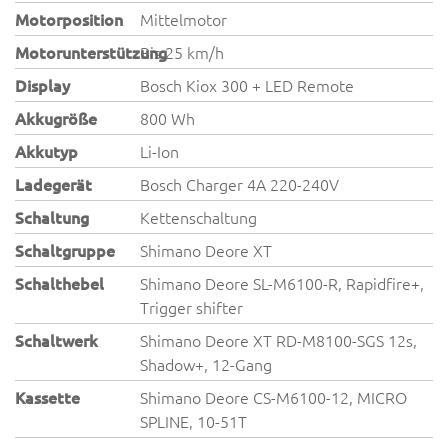
Motorposition
Mittelmotor
Motorunterstützung
Bis 25 km/h
Display
Bosch Kiox 300 + LED Remote
Akkugröße
800 Wh
Akkutyp
Li-Ion
Ladegerät
Bosch Charger 4A 220-240V
Schaltung
Kettenschaltung
Schaltgruppe
Shimano Deore XT
Schalthebel
Shimano Deore SL-M6100-R, Rapidfire+,
Trigger shifter
Schaltwerk
Shimano Deore XT RD-M8100-SGS 12s,
Shadow+, 12-Gang
Kassette
Shimano Deore CS-M6100-12, MICRO
SPLINE, 10-51T