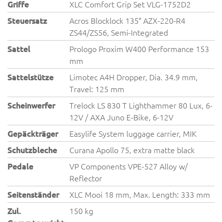
Griffe
XLC Comfort Grip Set VLG-1752D2
Steuersatz
Acros Blocklock 135° AZX-220-R4
ZS44/ZS56, Semi-Integrated
Sattel
Prologo Proxim W400 Performance 153
mm
Sattelstütze
Limotec A4H Dropper, Dia. 34.9 mm,
Travel: 125 mm
Scheinwerfer
Trelock LS 830 T Lighthammer 80 Lux, 6-
12V / AXA Juno E-Bike, 6-12V
Gepäckträger
Easylife System luggage carrier, MIK
Schutzbleche
Curana Apollo 75, extra matte black
Pedale
VP Components VPE-527 Alloy w/
Reflector
Seitenständer
XLC Mooi 18 mm, Max. Length: 333 mm
Zul.
150 kg