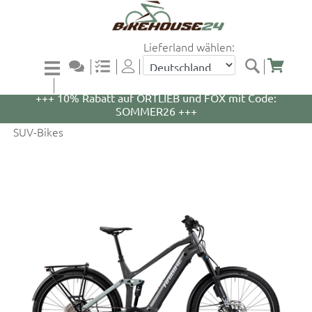
Lieferland wählen:
+++ 5% Rabatt auf WOOM Bikes und Zubehör mit
Code: WOOM5 +++
+++ 10% Rabatt auf ORTLIEB und FOX mit Code:
SOMMER26 +++
SUV-Bikes