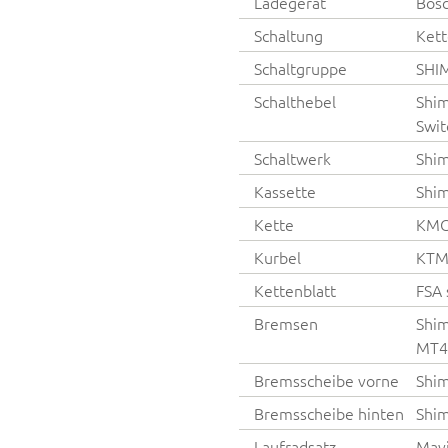
Ladegerät
Bos
Schaltung
Kett
Schaltgruppe
SHI
Schalthebel
Shim
Swit
Schaltwerk
Shi
Kassette
Shim
Kette
KMC 
Kurbel
KTM
Kettenblatt
FSA 
Bremsen
Shim
MT40
Bremsscheibe vorne
Shi
Bremsscheibe hinten
Shi
Laufradsatz
Mavi