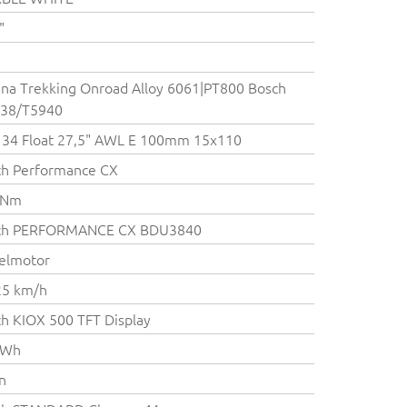
"
na Trekking Onroad Alloy 6061|PT800 Bosch
38/T5940
 34 Float 27,5" AWL E 100mm 15x110
ch Performance CX
 Nm
ch PERFORMANCE CX BDU3840
elmotor
25 km/h
h KIOX 500 TFT Display
 Wh
on