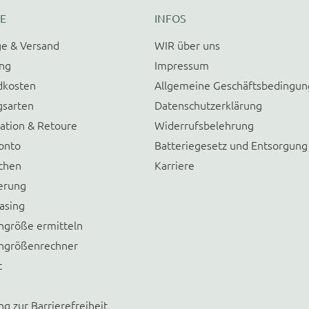
E
INFOS
e & Versand
WIR über uns
ung
Impressum
dkosten
Allgemeine Geschäftsbedingu
gsarten
Datenschutzerklärung
ation & Retoure
Widerrufsbelehrung
onto
Batteriegesetz und Entsorgung
chen
Karriere
erung
asing
größe ermitteln
größenrechner
t
ng zur Barrierefreiheit