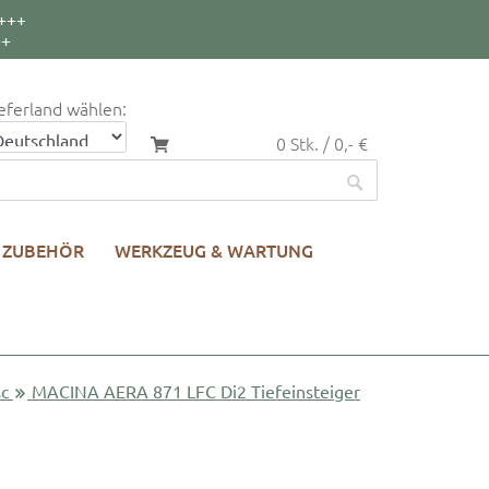
+++
++
eferland wählen:
0 Stk. / 0,- €
ZUBEHÖR
WERKZEUG & WARTUNG
sc
MACINA AERA 871 LFC Di2 Tiefeinsteiger