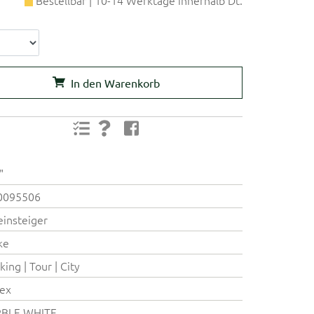
In den Warenkorb
"
0095506
einsteiger
ke
king | Tour | City
ex
BLE WHITE