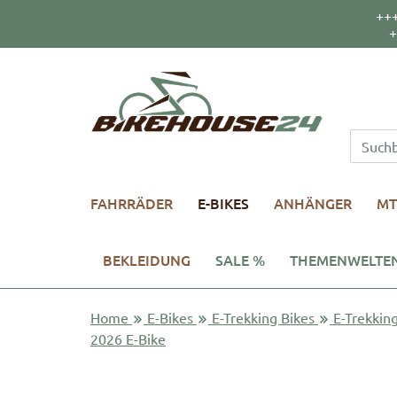
++
+
FAHRRÄDER
E-BIKES
ANHÄNGER
MT
BEKLEIDUNG
SALE %
THEMENWELTE
Home
E-Bikes
E-Trekking Bikes
E-Trekking
2026 E-Bike