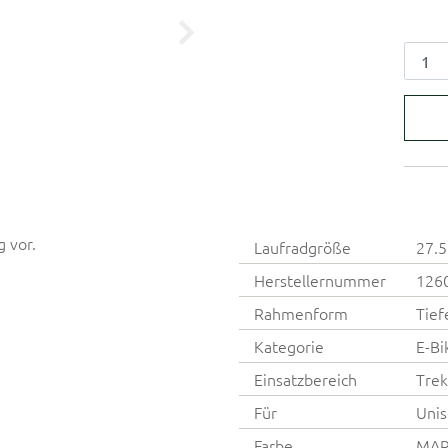
g vor.
Laufradgröße
27.5
Herstellernummer
126
Rahmenform
Tief
Kategorie
E-Bi
Einsatzbereich
Trek
Für
Unis
Farbe
MAR