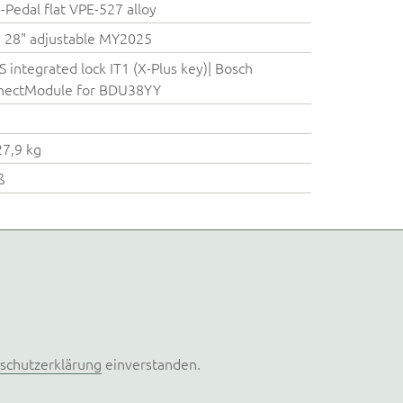
Pedal flat VPE-527 alloy
 28" adjustable MY2025
 integrated lock IT1 (X-Plus key)| Bosch
nectModule for BDU38YY
27,9 kg
ß
schutzerklärung
einverstanden.