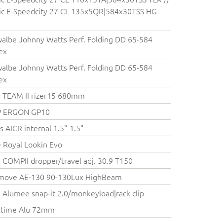
c E-Speedcity 27 CL 135x5QR|584x30TSS HG
albe Johnny Watts Perf. Folding DD 65-584
ex
albe Johnny Watts Perf. Folding DD 65-584
ex
 TEAM II rizer15 680mm
P ERGON GP10
s AICR internal 1.5"-1.5"
e Royal Lookin Evo
COMPII dropper/travel adj. 30.9 T150
emove AE-130 90-130Lux HighBeam
Alumee snap-it 2.0/monkeyload|rack clip
ktime Alu 72mm