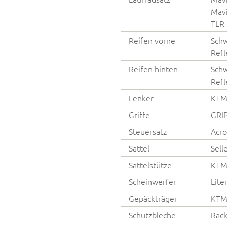
Mavi
TLR
Reifen vorne
Schw
Refl
Reifen hinten
Schw
Refl
Lenker
KTM
Griffe
GRI
Steuersatz
Acro
Sattel
Sell
Sattelstütze
KTM 
Scheinwerfer
Lit
Gepäckträger
KTM 
Schutzbleche
Rac