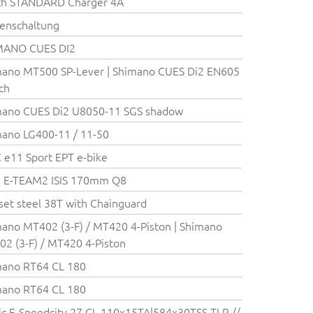
ch STANDARD Charger 4A
enschaltung
MANO CUES DI2
ano MT500 SP-Lever | Shimano CUES Di2 EN605
ch
mano CUES Di2 U8050-11 SGS shadow
ano LG400-11 / 11-50
e11 Sport EPT e-bike
 E-TEAM2 ISIS 170mm Q8
set steel 38T with Chainguard
ano MT402 (3-F) / MT420 4-Piston | Shimano
2 (3-F) / MT420 4-Piston
mano RT64 CL 180
mano RT64 CL 180
c E-Speedcity 27 CL 110x15TA|584x30TSS TLR //