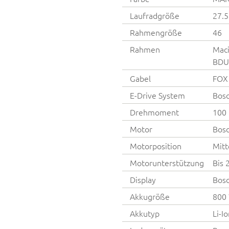
Laufradgröße
27.5
Rahmengröße
46
Rahmen
Maci
BDU
Gabel
FOX
E-Drive System
Bos
Drehmoment
100
Motor
Bos
Motorposition
Mitt
Motorunterstützung
Bis 
Display
Bosc
Akkugröße
800
Akkutyp
Li-I