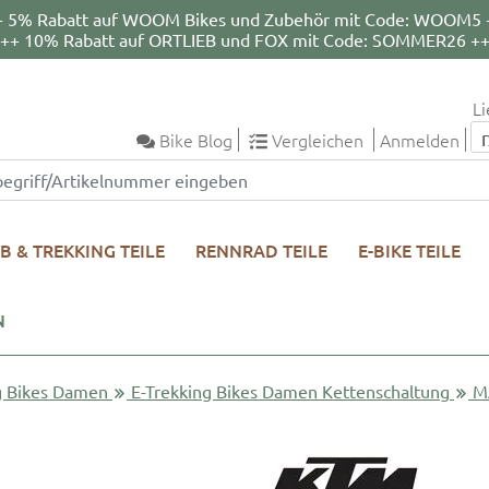
+ 5% Rabatt auf WOOM Bikes und Zubehör mit Code: WOOM5 
++ 10% Rabatt auf ORTLIEB und FOX mit Code: SOMMER26 +
Li
Bike Blog
Vergleichen
Anmelden
B & TREKKING TEILE
RENNRAD TEILE
E-BIKE TEILE
N
g Bikes Damen
E-Trekking Bikes Damen Kettenschaltung
M