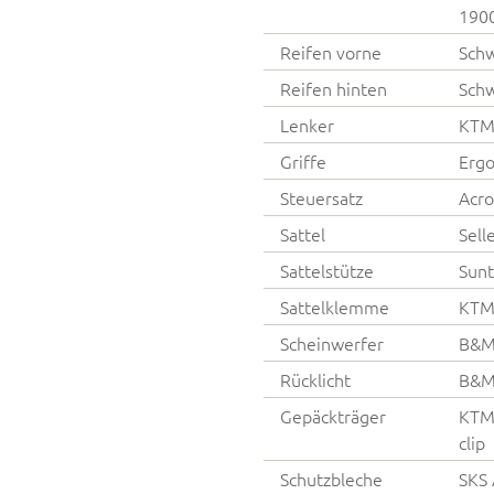
190
Reifen vorne
Schw
Reifen hinten
Schw
Lenker
KTM 
Griffe
Erg
Steuersatz
Acro
Sattel
Sell
Sattelstütze
Sunt
Sattelklemme
KTM
Scheinwerfer
B&M
Rücklicht
B&M
Gepäckträger
KTM 
clip
Schutzbleche
SKS 