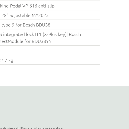
king-Pedal VP-616 anti-slip
 28" adjustable MY2025
type 9 for Bosch BDU38
 integrated lock IT1 (X-Plus key)| Bosch
nectModule for BDU38YY
27,7 kg
u
schutzerklärung
einverstanden.