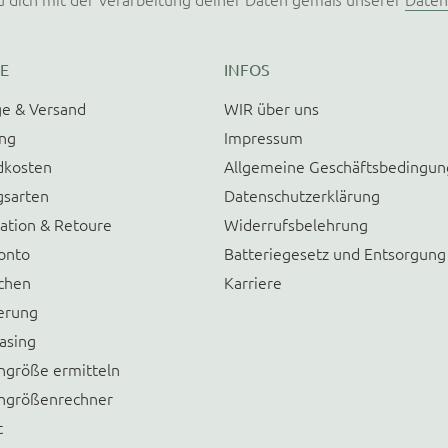
E
INFOS
e & Versand
WIR über uns
ung
Impressum
dkosten
Allgemeine Geschäftsbedingu
gsarten
Datenschutzerklärung
ation & Retoure
Widerrufsbelehrung
onto
Batteriegesetz und Entsorgung
chen
Karriere
erung
asing
größe ermitteln
größenrechner
t