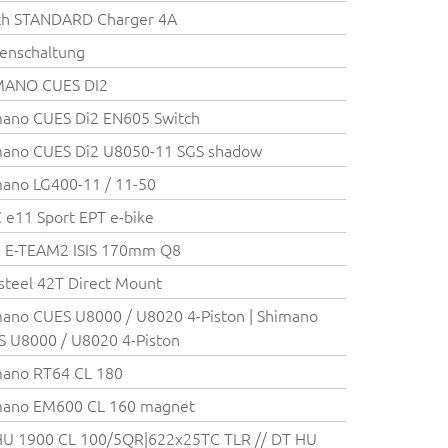
ch STANDARD Charger 4A
enschaltung
MANO CUES DI2
ano CUES Di2 EN605 Switch
mano CUES Di2 U8050-11 SGS shadow
ano LG400-11 / 11-50
e11 Sport EPT e-bike
 E-TEAM2 ISIS 170mm Q8
steel 42T Direct Mount
ano CUES U8000 / U8020 4-Piston | Shimano
 U8000 / U8020 4-Piston
mano RT64 CL 180
mano EM600 CL 160 magnet
HU 1900 CL 100/5QR|622x25TC TLR // DT HU