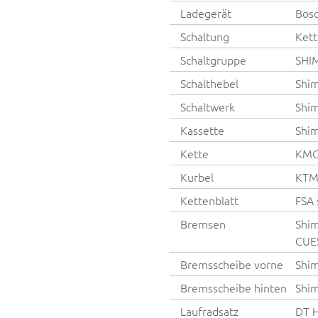
Ladegerät
Bos
Schaltung
Kett
Schaltgruppe
SHI
Schalthebel
Shim
Schaltwerk
Shi
Kassette
Shim
Kette
KMC 
Kurbel
KTM
Kettenblatt
FSA 
Bremsen
Shim
CUES
Bremsscheibe vorne
Shi
Bremsscheibe hinten
Shi
Laufradsatz
DT 