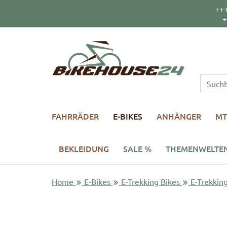
++
+
FAHRRÄDER
E-BIKES
ANHÄNGER
MT
BEKLEIDUNG
SALE %
THEMENWELTE
Home
E-Bikes
E-Trekking Bikes
E-Trekkin