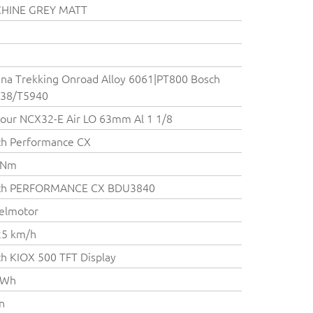
HINE GREY MATT
na Trekking Onroad Alloy 6061|PT800 Bosch
38/T5940
our NCX32-E Air LO 63mm Al 1 1/8
ch Performance CX
 Nm
ch PERFORMANCE CX BDU3840
elmotor
25 km/h
h KIOX 500 TFT Display
 Wh
on