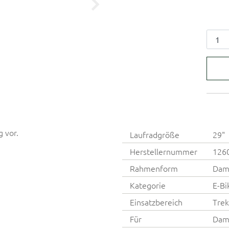
g vor.
Laufradgröße
29"
Herstellernummer
126
Rahmenform
Dam
Kategorie
E-Bi
Einsatzbereich
Trek
Für
Dam