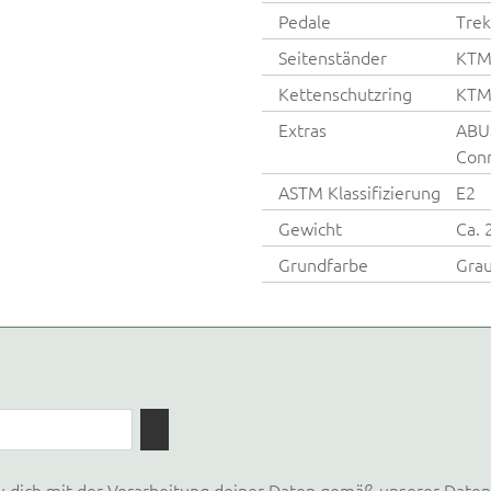
Pedale
Trek
Seitenständer
KTM
Kettenschutzring
KTM 
Extras
ABUS
Con
ASTM Klassifizierung
E2
Gewicht
Ca. 
Grundfarbe
Gra
u dich mit der Verarbeitung deiner Daten gemäß unserer
Daten