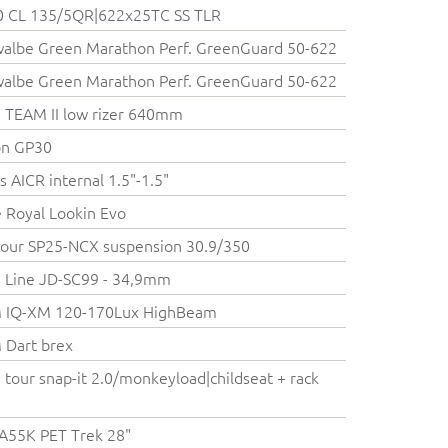
0 CL 135/5QR|622x25TC SS TLR
albe Green Marathon Perf. GreenGuard 50-622
albe Green Marathon Perf. GreenGuard 50-622
TEAM II low rizer 640mm
on GP30
s AICR internal 1.5"-1.5"
e Royal Lookin Evo
our SP25-NCX suspension 30.9/350
 Line JD-SC99 - 34,9mm
 IQ-XM 120-170Lux HighBeam
 Dart brex
tour snap-it 2.0/monkeyload|childseat + rack
A55K PET Trek 28"