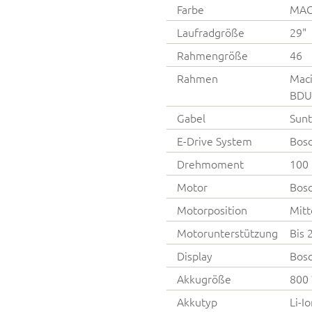
Farbe
MAC
Laufradgröße
29"
Rahmengröße
46
Rahmen
Maci
BDU
Gabel
Sunt
E-Drive System
Bos
Drehmoment
100
Motor
Bos
Motorposition
Mitt
Motorunterstützung
Bis 
Display
Bosc
Akkugröße
800
Akkutyp
Li-I