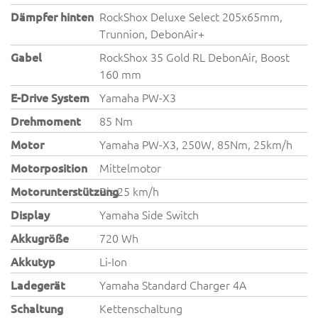
Dämpfer hinten
RockShox Deluxe Select 205x65mm,
Trunnion, DebonAir+
Gabel
RockShox 35 Gold RL DebonAir, Boost
160 mm
E-Drive System
Yamaha PW-X3
Drehmoment
85 Nm
Motor
Yamaha PW-X3, 250W, 85Nm, 25km/h
Motorposition
Mittelmotor
Motorunterstützung
Bis 25 km/h
Display
Yamaha Side Switch
Akkugröße
720 Wh
Akkutyp
Li-Ion
Ladegerät
Yamaha Standard Charger 4A
Schaltung
Kettenschaltung