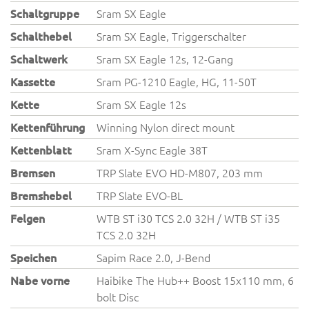
Schaltgruppe
Sram SX Eagle
Schalthebel
Sram SX Eagle, Triggerschalter
Schaltwerk
Sram SX Eagle 12s, 12-Gang
Kassette
Sram PG-1210 Eagle, HG, 11-50T
Kette
Sram SX Eagle 12s
Kettenführung
Winning Nylon direct mount
Kettenblatt
Sram X-Sync Eagle 38T
Bremsen
TRP Slate EVO HD-M807, 203 mm
Bremshebel
TRP Slate EVO-BL
Felgen
WTB ST i30 TCS 2.0 32H / WTB ST i35
TCS 2.0 32H
Speichen
Sapim Race 2.0, J-Bend
Nabe vorne
Haibike The Hub++ Boost 15x110 mm, 6
bolt Disc