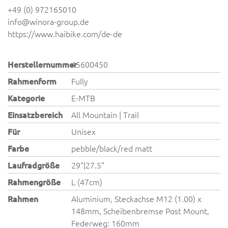
+49 (0) 972165010
info@winora-group.de
https://www.haibike.com/de-de
Herstellernummer
45600450
Rahmenform
Fully
Kategorie
E-MTB
Einsatzbereich
All Mountain | Trail
Für
Unisex
Farbe
pebble/black/red matt
Laufradgröße
29"|27.5"
Rahmengröße
L (47cm)
Rahmen
Aluminium, Steckachse M12 (1.00) x
148mm, Scheibenbremse Post Mount,
Federweg: 160mm