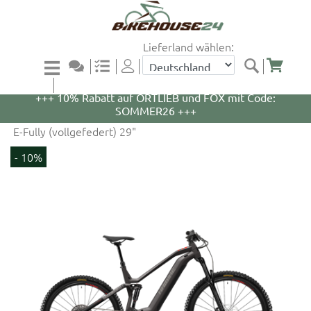
Lieferland wählen:
+++ 5% Rabatt auf WOOM Bikes und Zubehör mit
Code: WOOM5 +++
+++ 10% Rabatt auf ORTLIEB und FOX mit Code:
SOMMER26 +++
E-Fully (vollgefedert) 29"
- 10%