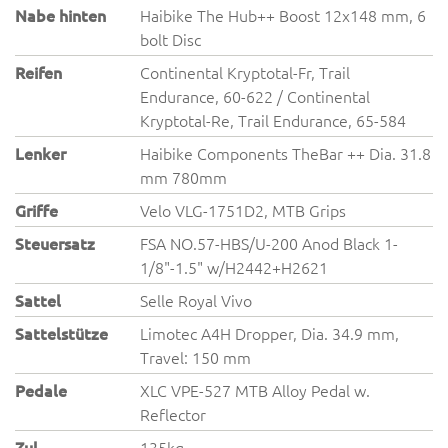
Nabe hinten
Haibike The Hub++ Boost 12x148 mm, 6
bolt Disc
Reifen
Continental Kryptotal-Fr, Trail
Endurance, 60-622 / Continental
Kryptotal-Re, Trail Endurance, 65-584
Lenker
Haibike Components TheBar ++ Dia. 31.8
mm 780mm
Griffe
Velo VLG-1751D2, MTB Grips
Steuersatz
FSA NO.57-HBS/U-200 Anod Black 1-
1/8"-1.5" w/H2442+H2621
Sattel
Selle Royal Vivo
Sattelstütze
Limotec A4H Dropper, Dia. 34.9 mm,
Travel: 150 mm
Pedale
XLC VPE-527 MTB Alloy Pedal w.
Reflector
Zul.
135kg