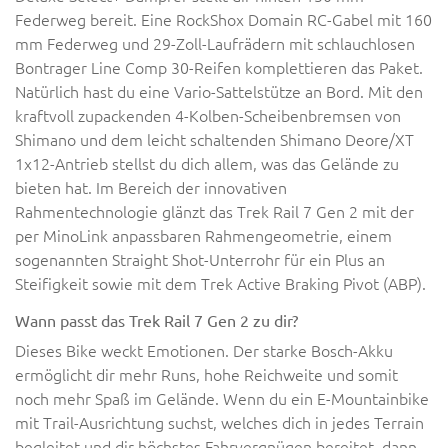
Federweg bereit. Eine RockShox Domain RC-Gabel mit 160
mm Federweg und 29-Zoll-Laufrädern mit schlauchlosen
Bontrager Line Comp 30-Reifen komplettieren das Paket.
Natürlich hast du eine Vario-Sattelstütze an Bord. Mit den
kraftvoll zupackenden 4-Kolben-Scheibenbremsen von
Shimano und dem leicht schaltenden Shimano Deore/XT
1x12-Antrieb stellst du dich allem, was das Gelände zu
bieten hat. Im Bereich der innovativen
Rahmentechnologie glänzt das Trek Rail 7 Gen 2 mit der
per MinoLink anpassbaren Rahmengeometrie, einem
sogenannten Straight Shot-Unterrohr für ein Plus an
Steifigkeit sowie mit dem Trek Active Braking Pivot (ABP).
Wann passt das Trek Rail 7 Gen 2 zu dir?
Dieses Bike weckt Emotionen. Der starke Bosch-Akku
ermöglicht dir mehr Runs, hohe Reichweite und somit
noch mehr Spaß im Gelände. Wenn du ein E-Mountainbike
mit Trail-Ausrichtung suchst, welches dich in jedes Terrain
begleitet und dir höchstes Fahrvergnügen bereitet, dann