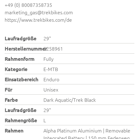
+49 (0) 80087358735
marketing_gas@trekbikes.com
https://www.trekbikes.com/de
Laufradgröße
29"
Herstellernummer
5258961
Rahmenform
Fully
Kategorie
E-MTB
Einsatzbereich
Enduro
Für
Unisex
Farbe
Dark Aquatic/Trek Black
Laufradgröße
29"
Rahmengröße
L
Rahmen
Alpha Platinum Aluminium | Removable
Integrated Battery | 150 mm Federweg