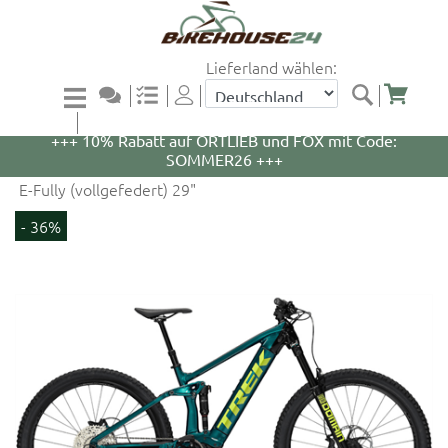
Lieferland wählen:
+++ 5% Rabatt auf WOOM Bikes und Zubehör mit
Code: WOOM5 +++
+++ 10% Rabatt auf ORTLIEB und FOX mit Code:
SOMMER26 +++
E-Fully (vollgefedert) 29"
- 36%